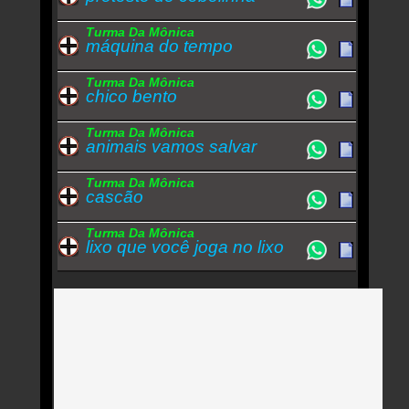
Turma Da Mônica
máquina do tempo
Turma Da Mônica
chico bento
Turma Da Mônica
animais vamos salvar
Turma Da Mônica
cascão
Turma Da Mônica
lixo que você joga no lixo