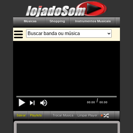
Músicas
Shopping
Instrumentos Musicais
Acessór
/
00:00
00:00
Salvar
Playlists
Trocar Música
Limpar Player