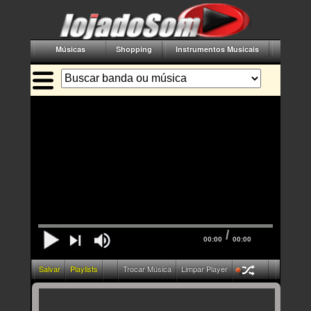
Músicas
Shopping
Instrumentos Musicais
Acessór
/
00:00
00:00
Salvar
Playlists
Trocar Música
Limpar Player