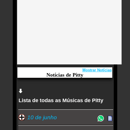
Mostrar Notícias
Notícias de Pitty
Aqui você curte Pitty e seus Sucessos, Antigas,
Novas e os Lançamentos.
Lista de todas as Músicas de Pitty
Linda Ramalho canta Pitty e Dudu Falcão em
álbum ao vivo sem se afastar das 'eternas ondas'
do pai, Zé Ramalho
10 de junho
Pitty compõe para álbum que idealiza como