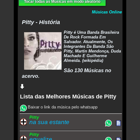
Tocar todas as Músicas em modo aleatório
Músicas Online
Pitty - História
Pitty é Uma Banda Brasileira
De Rock Formada Em
Salvador. Atualmente, Os
Integrantes Da Banda São
Pitty, Martin Mendonça, Duda
Machado E Guilherme
Almeida. (wikipédia)
São 130 Músicas no
acervo.
Lista das Melhores Músicas de Pitty
Baixar o link da música pelo whatsapp
Pitty
na sua estante
Pitty
equalize