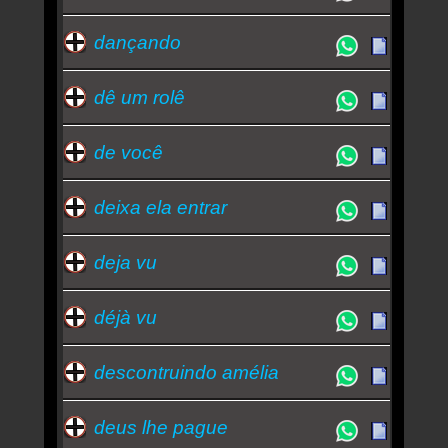
dançando
dê um rolê
de você
deixa ela entrar
deja vu
déjà vu
descontruindo amélia
deus lhe pague