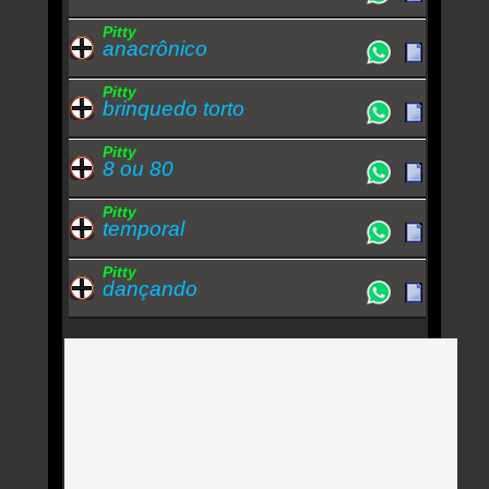
Pitty
anacrônico
Pitty
brinquedo torto
Pitty
8 ou 80
Pitty
temporal
Pitty
dançando