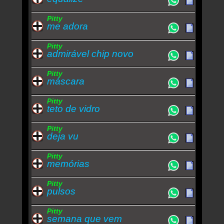
Pitty
me adora
Pitty
admirável chip novo
Pitty
máscara
Pitty
teto de vidro
Pitty
deja vu
Pitty
memórias
Pitty
pulsos
Pitty
semana que vem