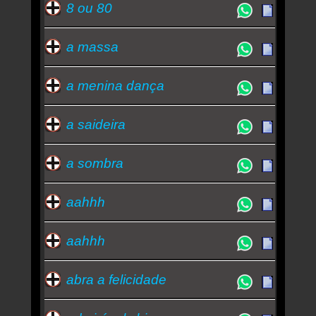
‘pesado, dançante, sexy, raivoso’
8 ou 80
Dia Mundial do Compositor: de Lee a Pitty,
compositoras do Brasil 'canetam'
a massa
Os adjetivos que Pitty usa para definir seu
próximo álbum
a menina dança
Pitty compõe para álbum que idealiza como
‘pesado, dançante, sexy, raivoso’
a saideira
Pitty compõe para álbum que idealiza como
‘pesado, dançante, sexy, raivoso’
a sombra
Notas roqueiras: Pitty Paulo SS Sandinistas
Johnny Olas
aahhh
Quem ouve Pitty tambem ouve: -
zé ramalho
-
avenida brasil (novela)
-
falcão
-
dudu nobre
-
aahhh
banda mundial
-
linda lewis
Essa semana a música mais ouvida é me adora -
abra a felicidade
Pitty