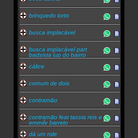
brinquedo torto
busca implacável
busca implacável part
badsista jup do bairro
cálice
comum de dois
contramão
contramão feat tassia reis e
emmily barreto
dá um role