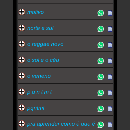
motivo
norte e sul
o reggae novo
o sol e o céu
o veneno
p q n t m t
pqntmt
pra aprender como é que é