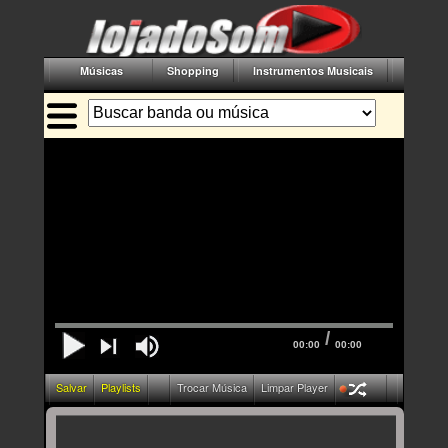
Músicas
Shopping
Instrumentos Musicais
Acessór
/
00:00
00:00
Salvar
Playlists
Trocar Música
Limpar Player