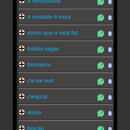
a hempadura
a verdade é essa
assim que a vida faz
babba ragga
biodrama
cai na real
cangsta
doido
fuscão