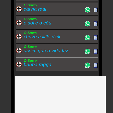
O Surto
cai na real
O Surto
o sol e o céu
O Surto
i have a little dick
O Surto
assim que a vida faz
O Surto
babba ragga