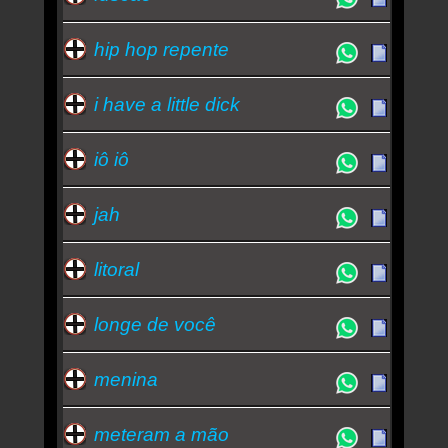
hip hop repente
i have a little dick
iô iô
jah
litoral
longe de você
menina
meteram a mão