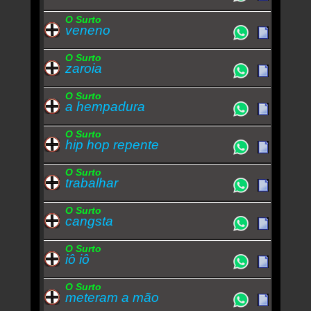
O Surto
veneno
O Surto
zaroia
O Surto
a hempadura
O Surto
hip hop repente
O Surto
trabalhar
O Surto
cangsta
O Surto
iô iô
O Surto
meteram a mão