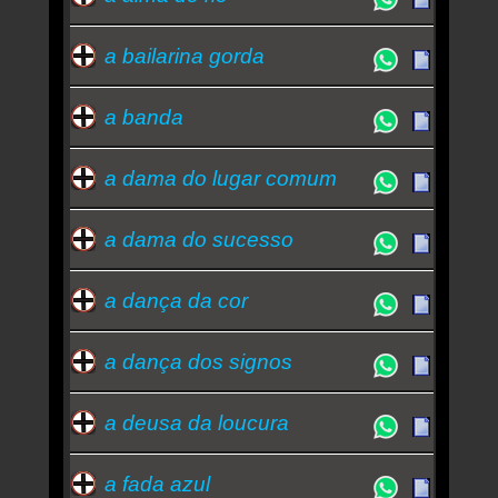
marina lima
-
fernanda brum
-
mano a mano
-
mano brown
a bailarina gorda
Essa semana a música mais ouvida é a lista -
Oswaldo Montenegro
a banda
a dama do lugar comum
a dama do sucesso
a dança da cor
a dança dos signos
a deusa da loucura
a fada azul