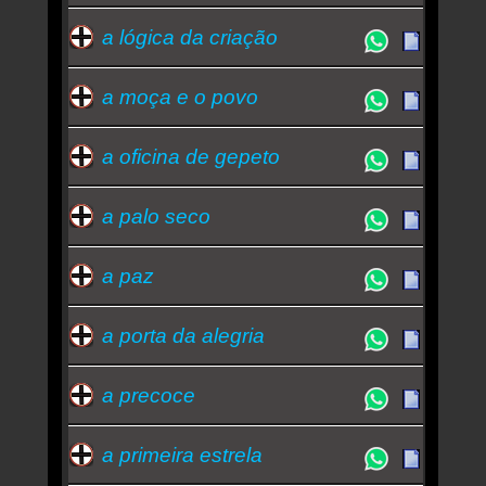
a lógica da criação
a moça e o povo
a oficina de gepeto
a palo seco
a paz
a porta da alegria
a precoce
a primeira estrela