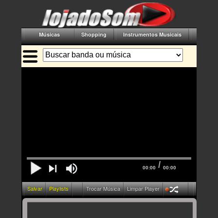
Músicas
Shopping
Instrumentos Musicais
Acessór
/
00:00
00:00
Salvar
Playlists
Trocar Música
Limpar Player