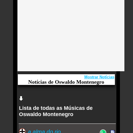
Mostrar Notícias
Notícias de Oswaldo Montenegro
Aqui você curte Oswaldo Montenegro e seus
Sucessos, Antigas, Novas e os Lançamentos.
Lista de todas as Músicas de
Marina Lima tem vozes de Mano Brown e
Oswaldo Montenegro
Fernanda Montenegro em faixa colaborativa do
álbum 'Ópera Grunkie'
Quem ouve Oswaldo Montenegro tambem ouve: -
a alma do rio