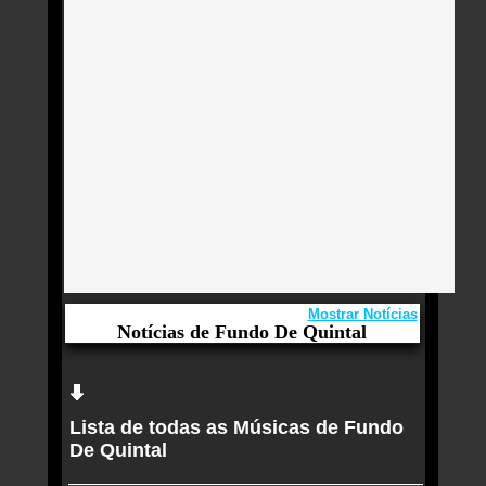
Mostrar Notícias
Notícias de Fundo De Quintal
Aqui você curte Fundo De Quintal e seus
Sucessos, Antigas, Novas e os Lançamentos.
Lista de todas as Músicas de Fundo
Com Emicida, Bloco Quintal dos Prettos estreia no
De Quintal
Carnaval de SP no Ibira