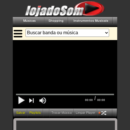
Músicas
Shopping
Instrumentos Musicais
Acessór
/
00:00
00:00
Salvar
Playlists
Trocar Música
Limpar Player