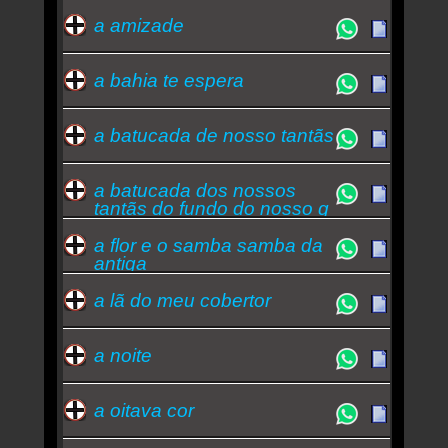
Emicida grava videoclipe musical na roda de
a amizade
samba do Quintal dos Prettos
Quem ouve Fundo De Quintal tambem ouve: -
emicida
-
marchinhas de carnaval
a bahia te espera
Essa semana a música mais ouvida é além dos
sonhos da ilusão - Fundo De Quintal
a batucada de nosso tantãs
a batucada dos nossos
tantãs do fundo do nosso q
a flor e o samba samba da
antiga
a lã do meu cobertor
a noite
a oitava cor