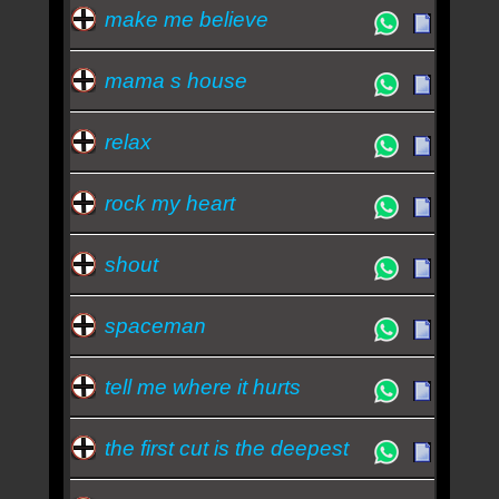
make me believe
mama s house
relax
rock my heart
shout
spaceman
tell me where it hurts
the first cut is the deepest