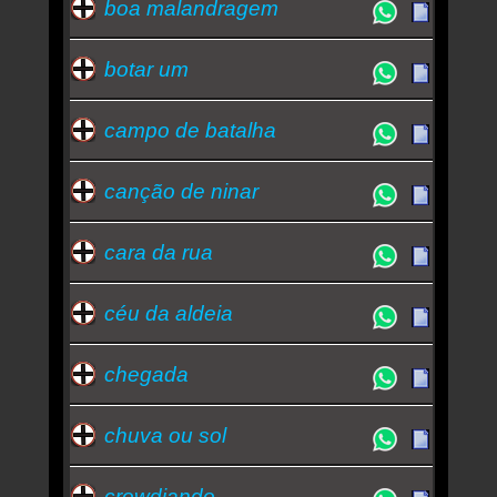
boa malandragem
botar um
campo de batalha
canção de ninar
cara da rua
céu da aldeia
chegada
chuva ou sol
crowdiando