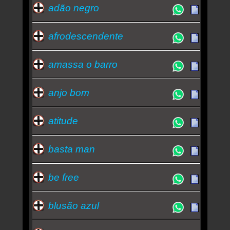
adão negro
luiz melodia
Essa semana a música mais ouvida é jão - Adão
Negro
afrodescendente
amassa o barro
anjo bom
atitude
basta man
be free
blusão azul