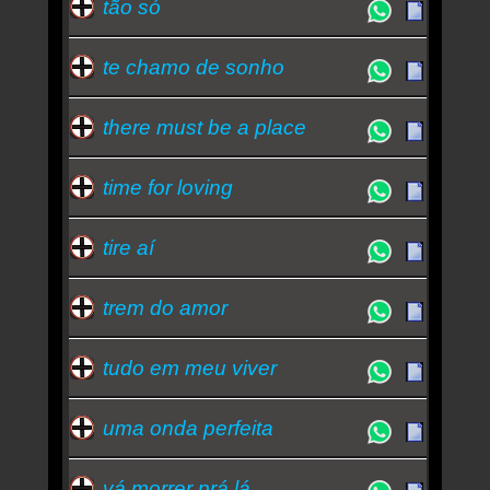
tão só
te chamo de sonho
there must be a place
time for loving
tire aí
trem do amor
tudo em meu viver
uma onda perfeita
vá morrer prá lá