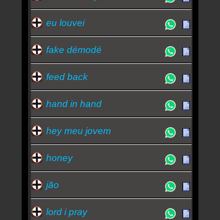
eu louvei
fake démodé
feed back
hand in hand
hey meu jovem
honey
jão
lord i pray