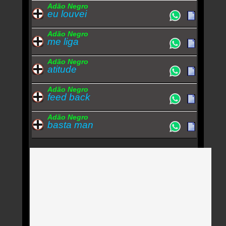
Adão Negro
eu louvei
Adão Negro
me liga
Adão Negro
atitude
Adão Negro
feed back
Adão Negro
basta man