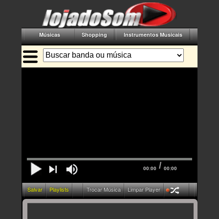
Músicas
Shopping
Instrumentos Musicais
Acessór
/
00:00
00:00
Salvar
Playlists
Trocar Música
Limpar Player