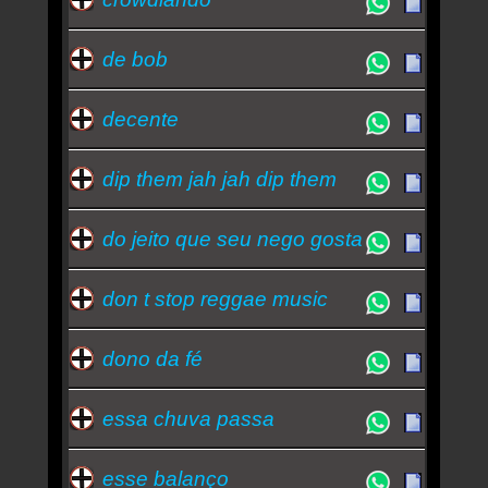
de bob
decente
dip them jah jah dip them
do jeito que seu nego gosta
don t stop reggae music
dono da fé
essa chuva passa
esse balanço