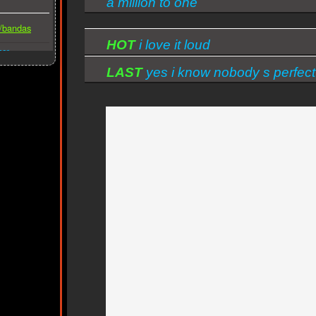
a million to one
s/bandas
HOT
i love it loud
ber
LAST
yes i know nobody s perfect