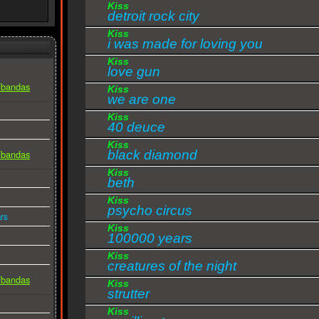
Kiss
detroit rock city
Kiss
i was made for loving you
Kiss
love gun
s/bandas
Kiss
we are one
Kiss
40 deuce
Kiss
black diamond
s/bandas
Kiss
beth
Kiss
psycho circus
rs
Kiss
100000 years
Kiss
creatures of the night
s/bandas
Kiss
strutter
Kiss