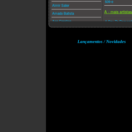
509-e
Almir Sater
A - mais artista
Amado Batista
Ana Carolina
A Day To Remem
Ana Caña
A Perfect Circle
Anderson Freire
A-ha
Lançamentos / Novidades
André Valadão
A.f.i.
Andréa Fontes
Abba
Angra
Acdc
Anitta
Adam Lambert
Anjos De Resgate
Adele
Ao Cubo
Aerosmith
Apocalipse 16
Afrojack
Arlindo Cruz
Air Supply
Armandinho
Akcent
Arnaldo Antunes
Akon
Art Popular
Alanis Morissette