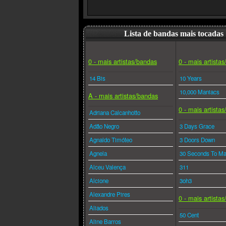
Lista de bandas mais tocadas
0 - mais artistas/bandas
0 - mais artista
14 Bis
10 Years
10,000 Maniacs
A - mais artistas/bandas
0 - mais artista
Adriana Calcanhotto
Adão Negro
3 Days Grace
Agnaldo Timóteo
3 Doors Down
Agnela
30 Seconds To Ma
Alceu Valença
311
Alcione
3oh3
Alexandre Pires
0 - mais artista
Aliados
50 Cent
Aline Barros