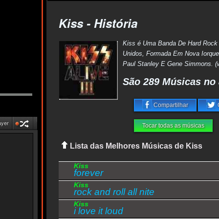
Kiss - História
Kiss é Uma Banda De Hard Rock
Unidos, Formada Em Nova Iorqu
Paul Stanley E Gene Simmons. (w
São 289 Músicas no 
Compartilhar
ayer
Tocar todas as músicas
Lista das Melhores Músicas de Kiss
Kiss
forever
Kiss
rock and roll all nite
Kiss
i love it loud