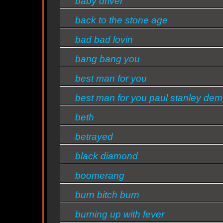
baby driver
back to the stone age
bad bad lovin
bang bang you
best man for you
best man for you paul stanley de
ty
beth
betrayed
black diamond
boomerang
burn bitch burn
burning up with fever