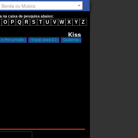
r Banda ou Música
ta na caixa de pesquisa abaixo:
O
P
Q
R
S
T
U
V
W
X
Y
Z
Kiss
a e Percurssão
Equip. para DJ
Guitarras