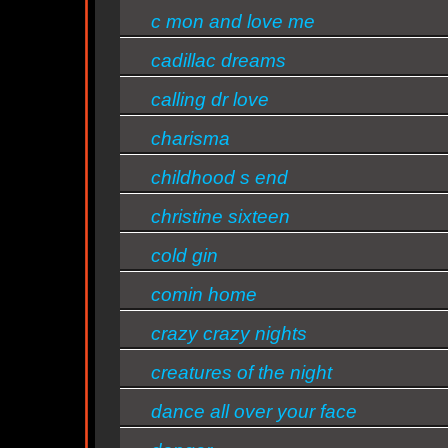
c mon and love me
cadillac dreams
calling dr love
n
charisma
childhood s end
n
christine sixteen
cold gin
comin home
ntine
crazy crazy nights
s/bandas
creatures of the night
dance all over your face