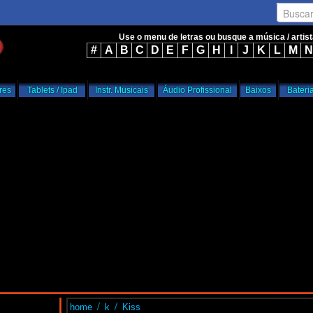
Busca
Use o menu de letras ou busque a música / artis
#
A
B
C
D
E
F
G
H
I
J
K
L
M
N
res
Tablets / Ipad
Instr. Musicais
Áudio Profissional
Baixos
Bateri
/
/
home
k
Kiss