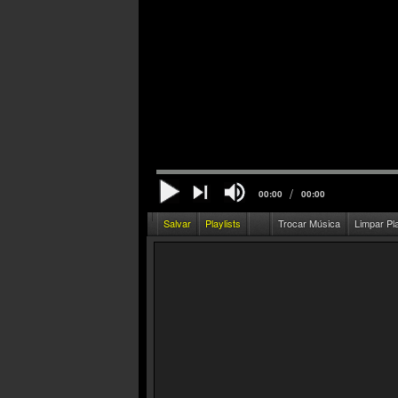
/
00:00
00:00
Salvar
Playlists
Trocar Música
Limpar Pl