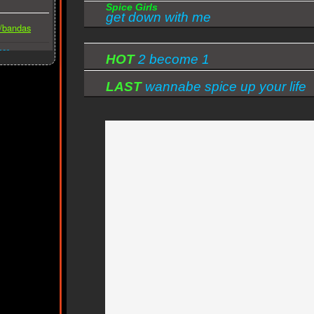
Spice Girls
get down with me
s/bandas
ber
HOT
2 become 1
LAST
wannabe spice up your life
medley