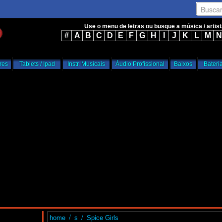
Busca
Use o menu de letras ou busque a música / artis
#
A
B
C
D
E
F
G
H
I
J
K
L
M
N
res
Tablets / Ipad
Instr. Musicais
Áudio Profissional
Baixos
Bateri
/
/
home
s
Spice Girls