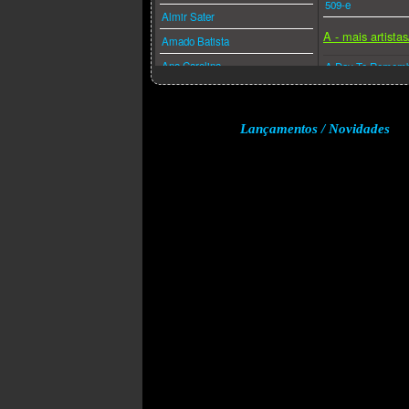
509-e
Almir Sater
A - mais artista
Amado Batista
Ana Carolina
A Day To Remem
Ana Caña
A Perfect Circle
Anderson Freire
A-ha
Lançamentos / Novidades
André Valadão
A.f.i.
Andréa Fontes
Abba
Angra
Acdc
Anitta
Adam Lambert
Anjos De Resgate
Adele
Ao Cubo
Aerosmith
Apocalipse 16
Afrojack
Arlindo Cruz
Air Supply
Armandinho
Akcent
Arnaldo Antunes
Akon
Art Popular
Alanis Morissette