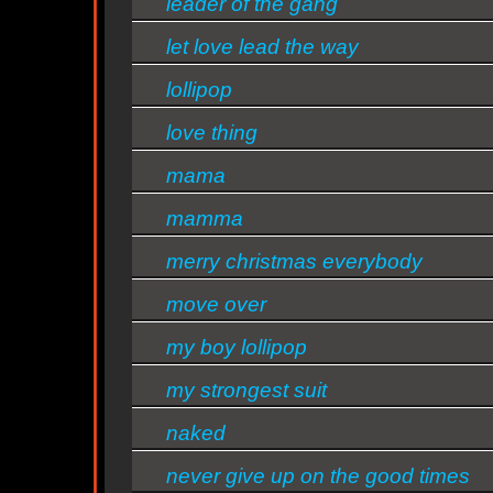
leader of the gang
let love lead the way
lollipop
n
love thing
mama
mamma
n
merry christmas everybody
move over
ntine
my boy lollipop
my strongest suit
s/bandas
naked
never give up on the good times