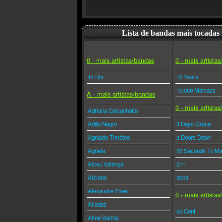
Lista de bandas mais tocadas
0 - mais artistas/bandas
0 - mais artista
14 Bis
10 Years
10,000 Maniacs
A - mais artistas/bandas
0 - mais artista
Adriana Calcanhotto
Adão Negro
3 Days Grace
Agnaldo Timóteo
3 Doors Down
Agnela
30 Seconds To Ma
Alceu Valença
311
Alcione
3oh3
Alexandre Pires
0 - mais artista
Aliados
50 Cent
Aline Barros