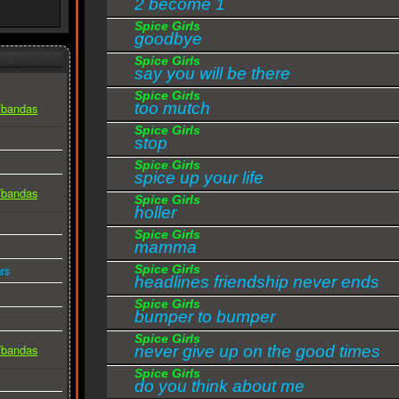
2 become 1
Spice Girls
goodbye
Spice Girls
say you will be there
Spice Girls
too mutch
s/bandas
Spice Girls
stop
Spice Girls
spice up your life
s/bandas
Spice Girls
holler
Spice Girls
mamma
Spice Girls
rs
headlines friendship never ends
Spice Girls
bumper to bumper
Spice Girls
s/bandas
never give up on the good times
Spice Girls
do you think about me