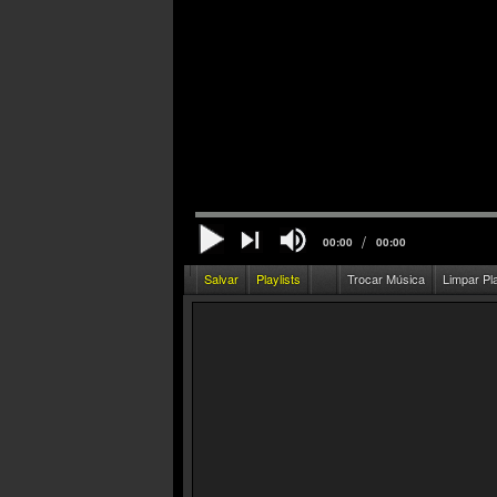
/
00:00
00:00
Salvar
Playlists
Trocar Música
Limpar Pl