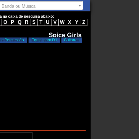
r Banda ou Música
ta na caixa de pesquisa abaixo:
O
P
Q
R
S
T
U
V
W
X
Y
Z
Spice Girls
a e Percurssão
Equip. para DJ
Guitarras