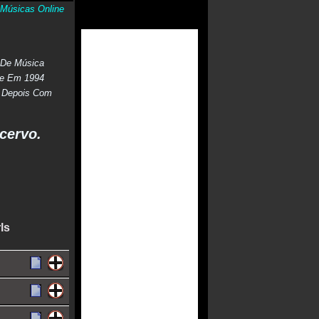
Músicas Online
p De Música
nte Em 1994
 Depois Com
cervo.
ls