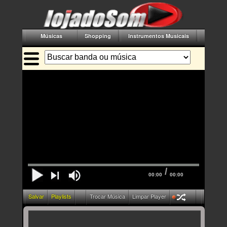
Músicas
Shopping
Instrumentos Musicais
Acessór
/
00:00
00:00
Salvar
Playlists
Trocar Música
Limpar Player