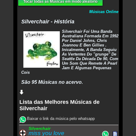
Tocar todas as Músicas em modo aleatório
Músicas Online
Silverchair - História
Silverchair Foi Uma Banda
Australiana Formada Em 1992
Por Daniel Johns, Chris
Joannou E Ben Gillies .
Inicalmente, A Banda Seguiu
As Vertentes Do "grunge" De
Seattle Da Década De 90, Com
Um Som Que Remete A Pearl
Jam E Algumas Pequenas
Cois
São 95 Músicas no acervo.
Lista das Melhores Músicas de
Silverchair
Baixar o link da música pelo whatsapp
Silverchair
miss you love