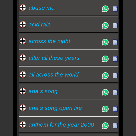
Vocalista do Silverchair ressurge para fazer cover
abuse me
"estranho" de música do Nirvana
Quem ouve Silverchair tambem ouve: -
nirvana
acid rain
Essa semana a música mais ouvida é freak -
Silverchair
across the night
after all these years
all across the world
ana s song
ana s song open fire
anthem for the year 2000