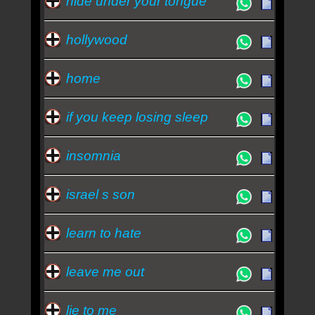
hide under your tongue
hollywood
home
if you keep losing sleep
insomnia
israel s son
learn to hate
leave me out
lie to me