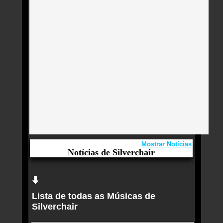
Mostrar Notícias
Notícias de Silverchair
Aqui você curte Silverchair e seus Sucessos,
Antigas, Novas e os Lançamentos.
Lista de todas as Músicas de
Vocalista do Silverchair lança primeira música
Silverchair
solo e é bem diferente do que você esperava