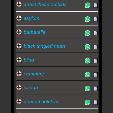
arrest these orchids
asylum
barbarella
black tangled heart
blind
cemetery
cicada
dearest helpless