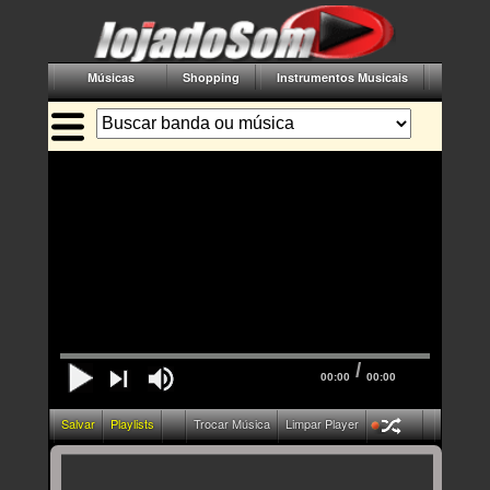
Músicas
Shopping
Instrumentos Musicais
Acessór
/
00:00
00:00
Salvar
Playlists
Trocar Música
Limpar Player