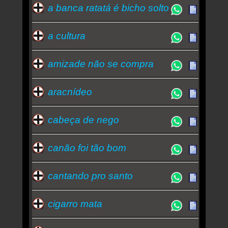
a banca ratatá é bicho solto
Essa semana a música mais ouvida é mun rá -
Sabotage
a cultura
amizade não se compra
aracnídeo
cabeça de nego
canão foi tão bom
cantando pro santo
cigarro mata