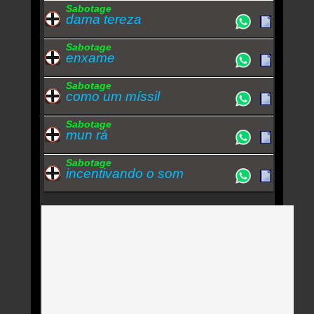
Sabotage
dama tereza
Sabotage
enxame
Sabotage
como um míssil
Sabotage
mun rá
Sabotage
incentivando o som