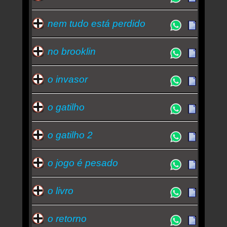
nem tudo está perdido
no brooklin
o invasor
o gatilho
o gatilho 2
o jogo é pesado
o livro
o retorno