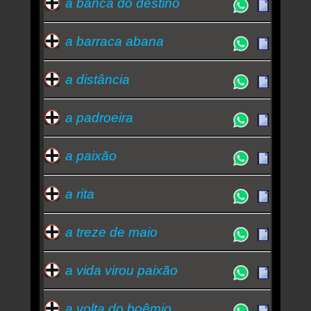
a banca do destino
a barraca abana
a distância
a padroeira
a paixão
a rita
a treze de maio
a vida virou paixão
a volta do boêmio