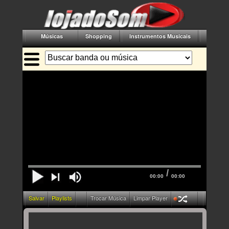
Músicas
Shopping
Instrumentos Musicais
Acessór
/
00:00
00:00
Salvar
Playlists
Trocar Música
Limpar Player