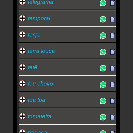
telegrama
temporal
terço
terra louca
tetê
teu cheiro
toa toa
tomateira
trapaça