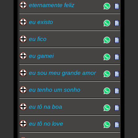
eternamente feliz
eu existo
eu fico
eu gamei
eu sou meu grande amor
eu tenho um sonho
eu tô na boa
eu tô no love