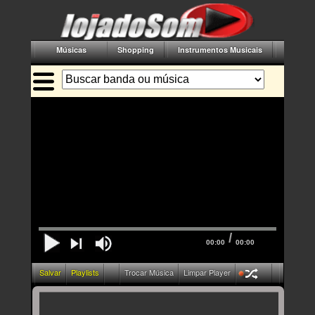
Músicas
Shopping
Instrumentos Musicais
Acessór
/
00:00
00:00
Salvar
Playlists
Trocar Música
Limpar Player