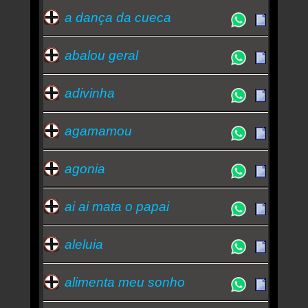
a dança da cueca
jorge ben jor
-
razão brasileira
-
são paulo futebol clube
abalou geral
Essa semana a música mais ouvida é amarelinha -
Art Popular
adivinha
agamamou
agonia
ai ai mata o papai
aleluia
alimenta meu sonho