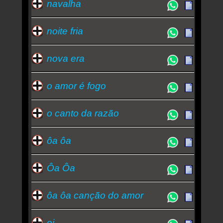
navalha
noite fria
nova era
o amor é fogo
o canto da razão
ôa ôa
Ôa Ôa
ôa ôa canção do amor
oi