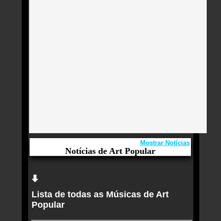
Mostrar Notícias
Notícias de Art Popular
Aqui você curte Art Popular e seus Sucessos,
Antigas, Novas e os Lançamentos.
Lista de todas as Músicas de Art
Jorge Ben Jor anuncia apresentação única do
Popular
show Alquimia Popular Brasileira em São Paulo
Quem ouve Art Popular tambem ouve: -