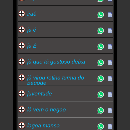
iraê
ja é
ja É
já que tá gostoso deixa
já virou rotina turma do
pagode
juventude
lá vem o negão
lagoa mansa