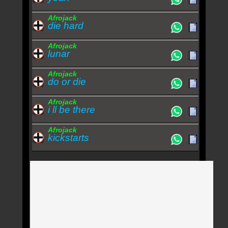
Afrojack
die hard
Afrojack
lunar
Afrojack
do or die
Afrojack
i ll be there
Afrojack
kickstarts