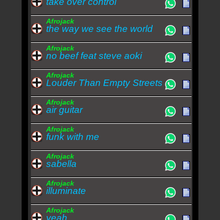
take over control
Afrojack
the way we see the world
Afrojack
no beef feat steve aoki
Afrojack
Louder Than Empty Streets
Afrojack
air guitar
Afrojack
funk with me
Afrojack
sabella
Afrojack
illuminate
Afrojack
yeah