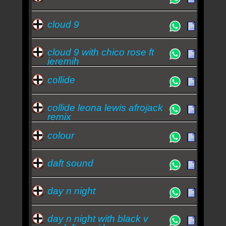
cloud 9
cloud 9 with chico rose ft
jeremih
collide
collide leona lewis afrojack
remix
colour
daft sound
day n night
day n night with black v