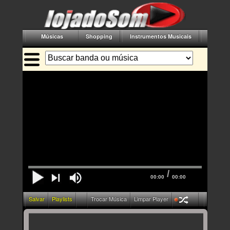
Músicas
Shopping
Instrumentos Musicais
Acessór
/
00:00
00:00
Salvar
Playlists
Trocar Música
Limpar Player