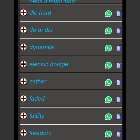
neck ft muni long
die hard
do or die
dynamite
electric boogie
esther
faded
fatility
freedom