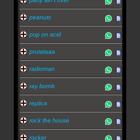
party ain t over
peanuts
pop on acid
prutataaa
radioman
ray bomb
replica
rock the house
rocker