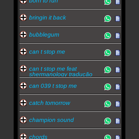
born to run
bringin it back
bubblegum
can t stop me
can t stop me feat
shermanology tradução
can 039 t stop me
catch tomorrow
champion sound
chords