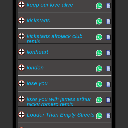
keep our love alive
kickstarts
kickstarts afrojack club
remix
lionheart
london
lose you
lose you with james arthur
nicky romero remix
Louder Than Empty Streets