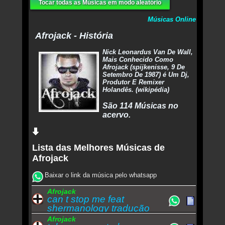
Tocar todas as Músicas em modo aleatório
Músicas Online
Afrojack - História
Nick Leonardus Van De Wall,
Mais Conhecido Como
Afrojack (spijkenisse, 9 De
Setembro De 1987) é Um Dj,
Produtor E Remixer
Holandês. (wikipédia)
São 114 Músicas no
acervo.
Lista das Melhores Músicas de
Afrojack
Baixar o link da música pelo whatsapp
Afrojack
can t stop me feat
shermanology tradução
Afrojack