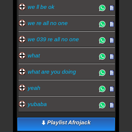
we ll be ok
we re all no one
we 039 re all no one
what
what are you doing
yeah
yubaba
Playlist Afrojack