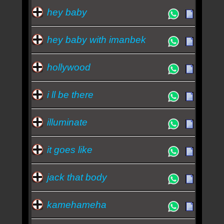
hey baby
hey baby with imanbek
hollywood
i ll be there
illuminate
it goes like
jack that body
kamehameha