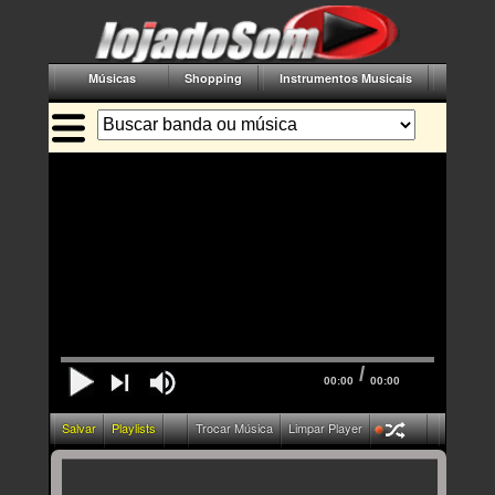
Músicas
Shopping
Instrumentos Musicais
Acessór
/
00:00
00:00
Salvar
Playlists
Trocar Música
Limpar Player