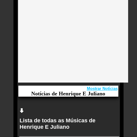
Mostrar Notícias
Notícias de Henrique E Juliano
Aqui você curte Henrique E Juliano e seus
Sucessos, Antigas, Novas e os Lançamentos.
Lista de todas as Músicas de
Henrique & Juliano levam turnê "Manifesto
Henrique E Juliano
Musical" para Belo Horizonte