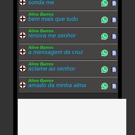
sonda me
Aline Barros
bem mais que tudo
Aline Barros
renova me senhor
Aline Barros
a mensagem da cruz
Aline Barros
aclame ao senhor
Aline Barros
amado da minha alma