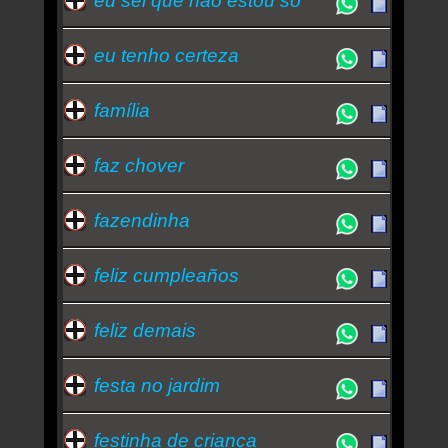
eu sei que não estou só
eu tenho certeza
família
faz chover
fazendinha
feliz cumpleaños
feliz demais
festa no jardim
festinha de criança