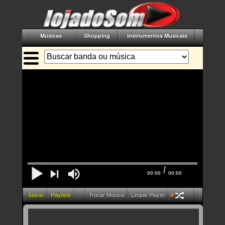
Músicas
Shopping
Instrumentos Musicais
Acessór
/
00:00
00:00
Salvar
Playlists
Trocar Música
Limpar Player