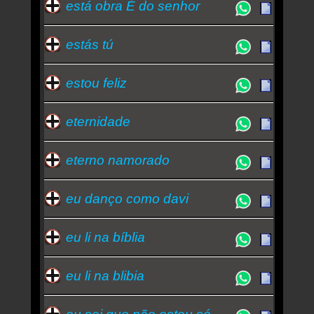
está obra É do senhor
estás tú
estou feliz
eternidade
eterno namorado
eu danço como davi
eu li na bíblia
eu li na blibia