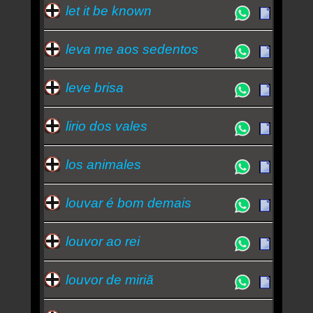
let it be known
leva me aos sedentos
leve brisa
lirio dos vales
los animales
louvar é bom demais
louvor ao rei
louvor de miriã