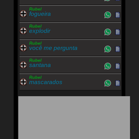
Rubel
fogueira
Rubel
explodir
Rubel
você me pergunta
Rubel
santana
Rubel
mascarados