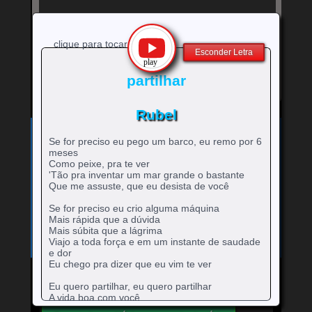
clique para tocar
Esconder Letra
partilhar
Rubel
Exibe
⚡
Clique no ícone
para ver a letra!
letra
Se for preciso eu pego um barco, eu remo por 6
Bandas e cantores que começam com a Letra
da
meses
música
Como peixe, pra te ver
A
B
C
D
E
F
G
H
0-9
-
rtistas
rtistas
rtistas
rtistas
rtistas
rtistas
rtistas
rtistas
'Tão pra inventar um mar grande o bastante
I
J
K
L
M
N
O
P
Q
Que me assuste, que eu desista de você
artistas
com
com
com
com
com
com
com
com
rtistas
rtistas
rtistas
rtistas
rtistas
rtistas
rtistas
rtistas
rtistas
R
S
T
U
V
W
X
Y
Z
com
A
B
C
D
E
F
G
H
com
com
com
com
com
com
com
com
com
rtistas
rtistas
rtistas
rtistas
rtistas
rtistas
rtistas
rtistas
rtistas
Se for preciso eu crio alguma máquina
números
I
J
K
L
M
N
O
P
Q
com
com
com
com
com
com
com
com
com
Mais rápida que a dúvida
R
S
T
U
V
W
X
Y
Z
Mais súbita que a lágrima
Viajo a toda força e em um instante de saudade
e dor
Eu chego pra dizer que eu vim te ver
Eu quero partilhar, eu quero partilhar
Mande para o Facebook
Mande para o Twitter
A vida boa com você
Que amor tão grande tem que ser vivido a todo