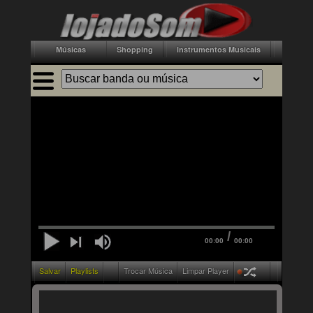
Músicas
Shopping
Instrumentos Musicais
Acessór
/
00:00
00:00
Salvar
Playlists
Trocar Música
Limpar Player