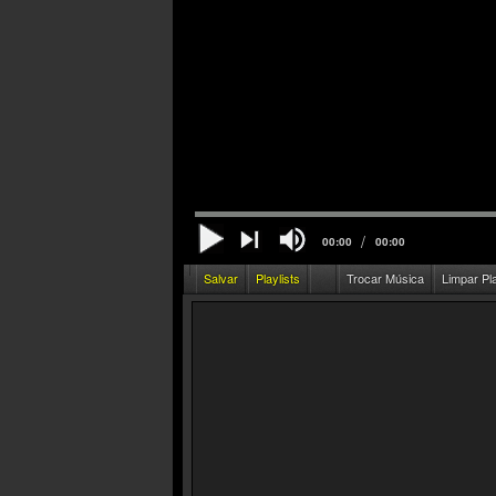
/
00:00
00:00
Salvar
Playlists
Trocar Música
Limpar Pl