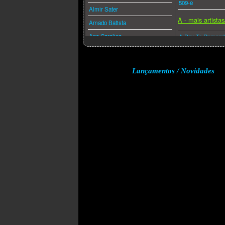
509-e
Almir Sater
A - mais artista
Amado Batista
Ana Carolina
A Day To Remem
Ana Caña
A Perfect Circle
Anderson Freire
A-ha
Lançamentos / Novidades
André Valadão
A.f.i.
Andréa Fontes
Abba
Angra
Acdc
Anitta
Adam Lambert
Anjos De Resgate
Adele
Ao Cubo
Aerosmith
Apocalipse 16
Afrojack
Arlindo Cruz
Air Supply
Armandinho
Akcent
Arnaldo Antunes
Akon
Art Popular
Alanis Morissette