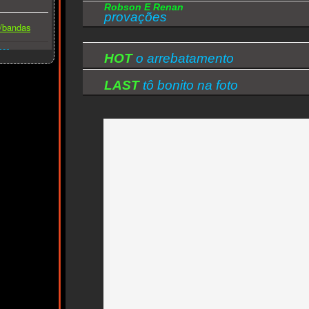
Robson E Renan
provações
s/bandas
ber
HOT
o arrebatamento
LAST
tô bonito na foto