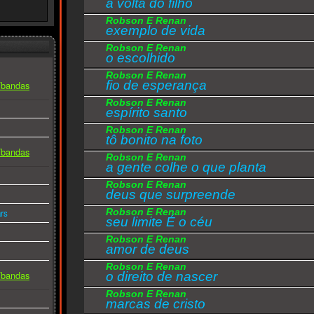
a volta do filho
Cada vez aumenta mais a confusão
Robson E Renan
exemplo de vida
Robson E Renan
o escolhido
Robson E Renan
fio de esperança
s/bandas
Robson E Renan
espírito santo
Robson E Renan
tô bonito na foto
s/bandas
Robson E Renan
a gente colhe o que planta
Robson E Renan
deus que surpreende
Robson E Renan
rs
seu limite É o céu
Robson E Renan
amor de deus
Robson E Renan
s/bandas
o direito de nascer
Robson E Renan
marcas de cristo