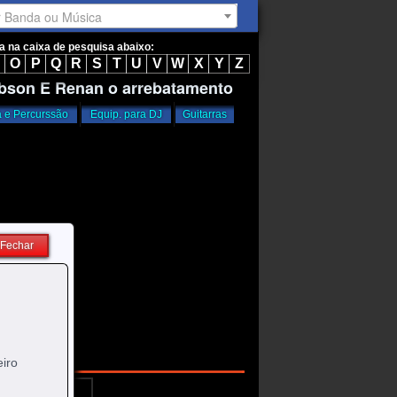
r Banda ou Música
ta na caixa de pesquisa abaixo:
O
P
Q
R
S
T
U
V
W
X
Y
Z
obson E Renan o arrebatamento
a e Percurssão
Equip. para DJ
Guitarras
Fechar
iro