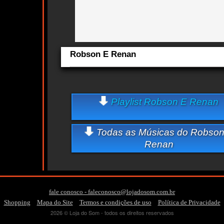
Robson E Renan
Aqui você curte Robson E Renan e seus Sucessos, Antiga
Lançamentos.
cts
Quem ouve Robson E Renan tambem ouve:
Playlist Robson E Renan
Essa semana a música mais ouvida é o arrebatamento - 
Todas as Músicas do Robson
Renan
fale conosco - faleconosco@lojadosom.com.br
-
-
-
Shopping
Mapa do Site
Termos e condições de uso
Política de Privacidade
2026 © Loja do Som - todos os direitos reservados