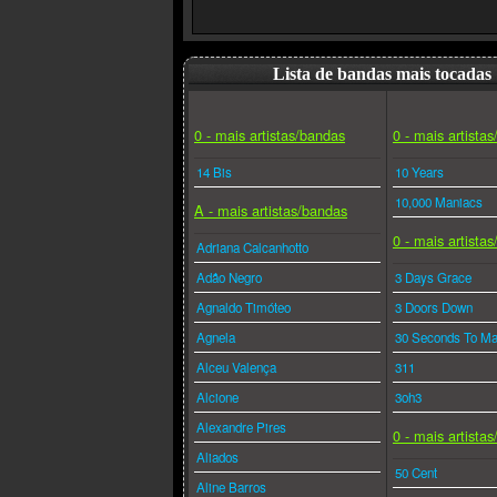
Lista de bandas mais tocadas
0 - mais artistas/bandas
0 - mais artista
14 Bis
10 Years
10,000 Maniacs
A - mais artistas/bandas
0 - mais artista
Adriana Calcanhotto
Adão Negro
3 Days Grace
Agnaldo Timóteo
3 Doors Down
Agnela
30 Seconds To Ma
Alceu Valença
311
Alcione
3oh3
Alexandre Pires
0 - mais artista
Aliados
50 Cent
Aline Barros