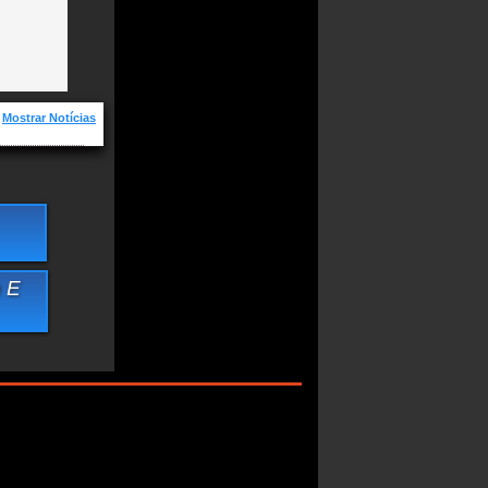
Mostrar Notícias
s, Novas e os
Robson E Renan
 E