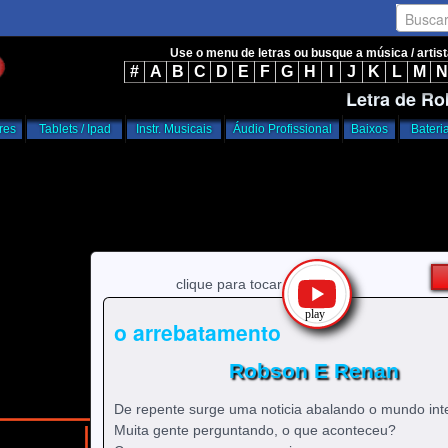
Busca
Use o menu de letras ou busque a música / artis
#
A
B
C
D
E
F
G
H
I
J
K
L
M
N
Letra de R
res
Tablets / Ipad
Instr. Musicais
Áudio Profissional
Baixos
Bateri
clique para tocar
o arrebatamento
Robson E Renan
De repente surge uma noticia abalando o mundo inte
Muita gente perguntando, o que aconteceu?
/
/
home
r
Robson E Renan