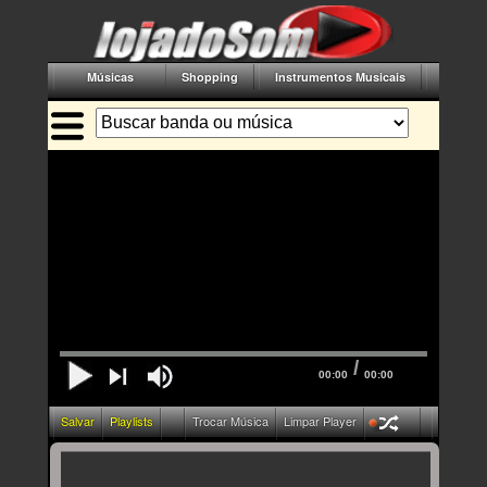
Músicas
Shopping
Instrumentos Musicais
Acessór
/
00:00
00:00
Salvar
Playlists
Trocar Música
Limpar Player