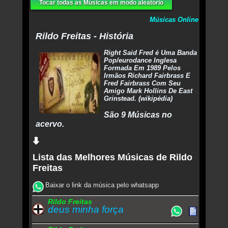
Tocar todas as Músicas em modo aleatório
Músicas Online
Rildo Freitas - História
Right Said Fred é Uma Banda
Pop/eurodance Inglesa
Formada Em 1989 Pelos
Irmãos Richard Fairbrass E
Fred Fairbrass Com Seu
Amigo Mark Hollins De East
Grinstead. (wikipédia)
São 9 Músicas no
acervo.
Lista das Melhores Músicas de Rildo
Freitas
Baixar o link da música pelo whatsapp
Rildo Freitas
deus minha força