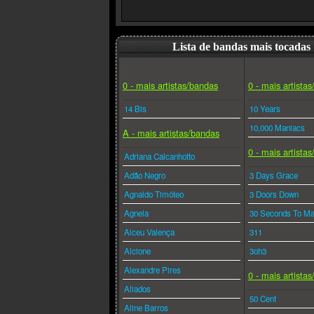
Lista de bandas mais tocadas
0 - mais artistas/bandas
0 - mais artista
14 Bis
10 Years
10,000 Maniacs
A - mais artistas/bandas
0 - mais artista
Adriana Calcanhotto
Adão Negro
3 Days Grace
Agnaldo Timóteo
3 Doors Down
Agnela
30 Seconds To Ma
Alceu Valença
311
Alcione
3oh3
Alexandre Pires
0 - mais artista
Aliados
50 Cent
Aline Barros