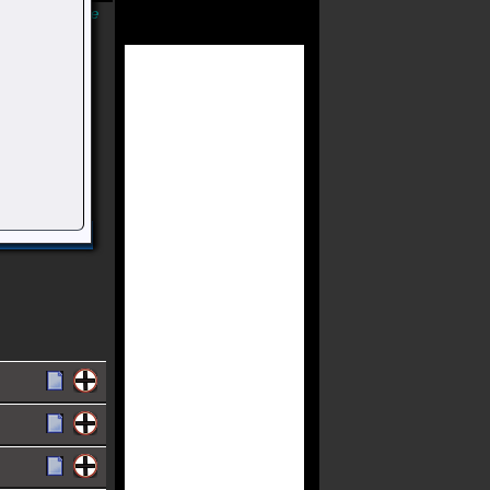
Músicas Online
a
nfantil Criado
E Marcos
cervo.
Compartilhar