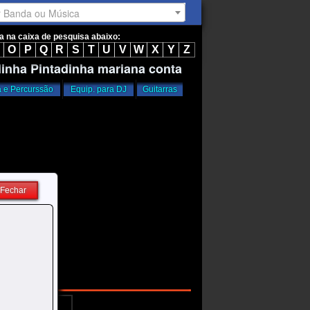
r Banda ou Música
ta na caixa de pesquisa abaixo:
O
P
Q
R
S
T
U
V
W
X
Y
Z
linha Pintadinha mariana conta
a e Percurssão
Equip. para DJ
Guitarras
Fechar