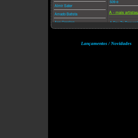
509-e
Almir Sater
A - mais artista
Amado Batista
Ana Carolina
A Day To Remem
Ana Caña
A Perfect Circle
Anderson Freire
A-ha
Lançamentos / Novidades
André Valadão
A.f.i.
Andréa Fontes
Abba
Angra
Acdc
Anitta
Adam Lambert
Anjos De Resgate
Adele
Ao Cubo
Aerosmith
Apocalipse 16
Afrojack
Arlindo Cruz
Air Supply
Armandinho
Akcent
Arnaldo Antunes
Akon
Art Popular
Alanis Morissette