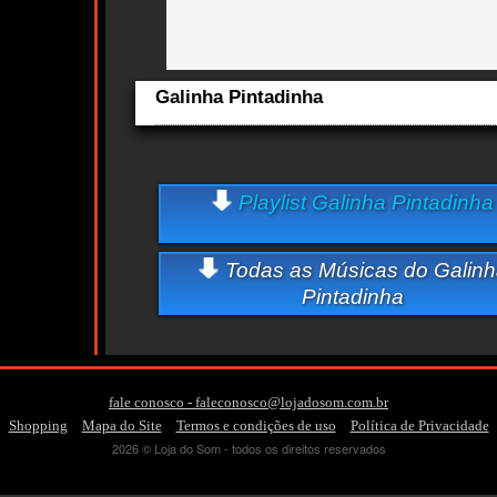
Galinha Pintadinha
Aqui você curte Galinha Pintadinha e seus Sucessos, Anti
os Lançamentos.
cts
Quem ouve Galinha Pintadinha tambem ouve:
Playlist Galinha Pintadinha
Essa semana a música mais ouvida é galinha pintadinha -
Pintadinha
Todas as Músicas do Galinh
Pintadinha
fale conosco - faleconosco@lojadosom.com.br
-
-
-
Shopping
Mapa do Site
Termos e condições de uso
Política de Privacidade
2026 © Loja do Som - todos os direitos reservados