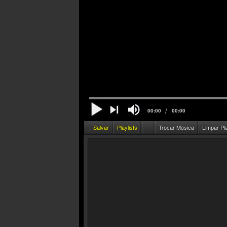
/
00:00
00:00
Salvar
Playlists
Trocar Música
Limpar Pl