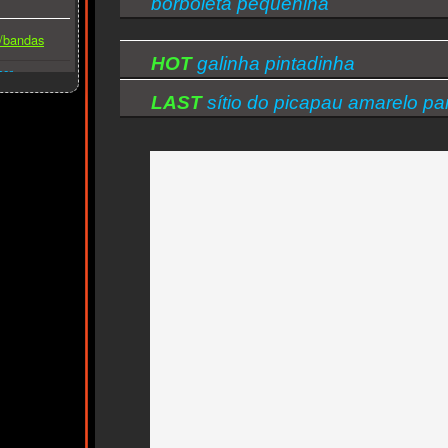
borboleta pequenina
s/bandas
HOT
galinha pintadinha
ber
LAST
sítio do picapau amarelo par
gilberto gil flor gil