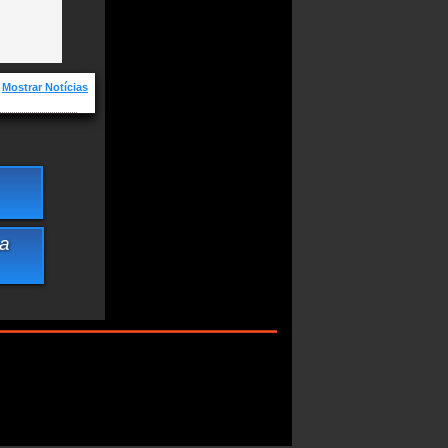
Mostrar Notícias
gas, Novas e
 Galinha
a