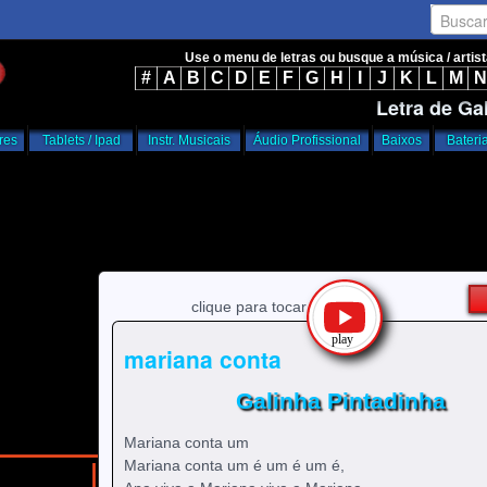
Busca
Use o menu de letras ou busque a música / artis
#
A
B
C
D
E
F
G
H
I
J
K
L
M
N
Letra de Ga
res
Tablets / Ipad
Instr. Musicais
Áudio Profissional
Baixos
Bateri
clique para tocar
mariana conta
Galinha Pintadinha
Mariana conta um
Mariana conta um é um é um é,
/
/
home
g
Galinha Pintadinha