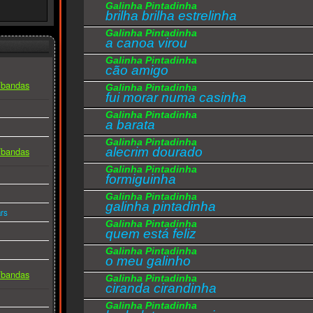
Galinha Pintadinha
Mariana conta sete
brilha brilha estrelinha
Mariana conta sete é sete é sete é,
Galinha Pintadinha
Ana viva a Mariana viva a Mariana,
a canoa virou
Galinha Pintadinha
cão amigo
Mariana conta oito
Mariana conta oito é oito é oito é,
s/bandas
Galinha Pintadinha
fui morar numa casinha
Ana viva a Mariana viva a Mariana,
Galinha Pintadinha
a barata
Mariana conta nove
Galinha Pintadinha
Mariana conta nove é nove é nove é,
alecrim dourado
s/bandas
Ana viva a Mariana viva a Mariana,
Galinha Pintadinha
formiguinha
Mariana conta dez
Galinha Pintadinha
Mariana conta dez é dez é dez é dez é dez é,
galinha pintadinha
rs
Ana viva a Mariana viva a Mariana. (Uhuuuuuuuuu
Galinha Pintadinha
quem está feliz
Galinha Pintadinha
o meu galinho
s/bandas
Galinha Pintadinha
ciranda cirandinha
Galinha Pintadinha