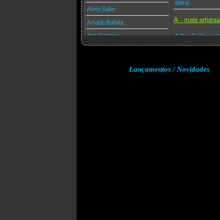
509-e
Almir Sater
A - mais artista
Amado Batista
Ana Carolina
A Day To Remem
Ana Caña
A Perfect Circle
Anderson Freire
A-ha
Lançamentos / Novidades
André Valadão
A.f.i.
Andréa Fontes
Abba
Angra
Acdc
Anitta
Adam Lambert
Anjos De Resgate
Adele
Ao Cubo
Aerosmith
Apocalipse 16
Afrojack
Arlindo Cruz
Air Supply
Armandinho
Akcent
Arnaldo Antunes
Akon
Art Popular
Alanis Morissette