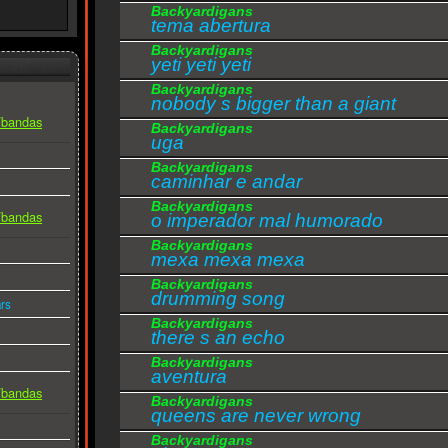
Backyardigans
tema abertura
Backyardigans
yeti yeti yeti
Backyardigans
nobody s bigger than a giant
s/bandas
Backyardigans
uga
Backyardigans
caminhar e andar
Backyardigans
s/bandas
o imperador mal humorado
Backyardigans
mexa mexa mexa
Backyardigans
drumming song
rs
Backyardigans
there s an echo
Backyardigans
aventura
s/bandas
Backyardigans
queens are never wrong
Backyardigans