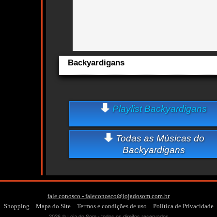
Backyardigans
cts
Aqui você curte Backyardigans e seus Sucessos, Antigas,
Lançamentos.
Hitmaker de Ariana, ex-'iCarly' e 'Backyardigans' tem sei
Playlist Backyardigans
ao Grammy; conheça Leon Thomas
Quem ouve Backyardigans tambem ouve:
-
ariana
grande
-
Todas as Músicas do
Essa semana a música mais ouvida é backyardigans - Bac
Backyardigans
fale conosco - faleconosco@lojadosom.com.br
-
-
-
Shopping
Mapa do Site
Termos e condições de uso
Política de Privacidade
2026 © Loja do Som - todos os direitos reservados