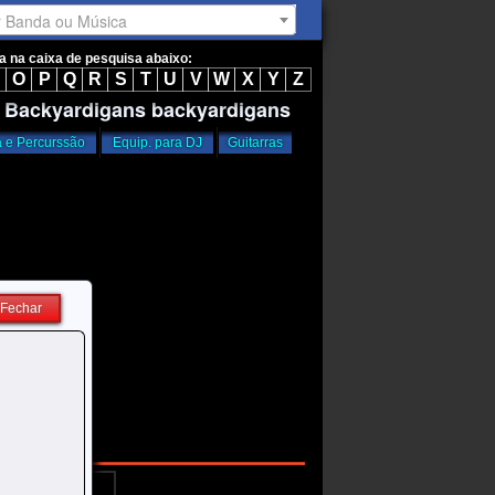
r Banda ou Música
ta na caixa de pesquisa abaixo:
O
P
Q
R
S
T
U
V
W
X
Y
Z
e Backyardigans backyardigans
a e Percurssão
Equip. para DJ
Guitarras
Fechar