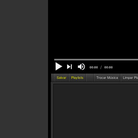
/
00:00
00:00
Salvar
Playlists
Trocar Música
Limpar Pl