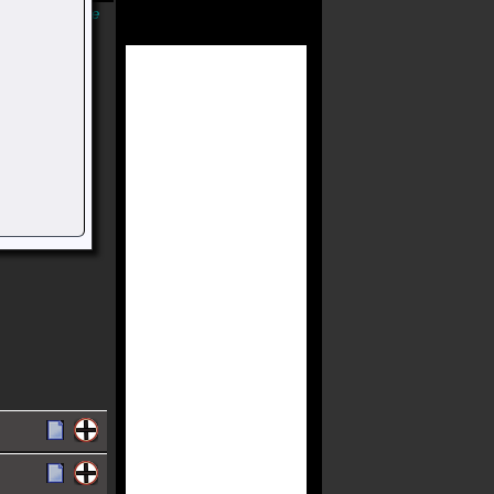
Músicas Online
onhecido Como
l Como O
 Musical De
 Criada Por
acervo.