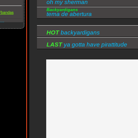
oh my sherman
Backyardigans
s/bandas
tema de abertura
ber
HOT
backyardigans
LAST
ya gotta have pirattitude