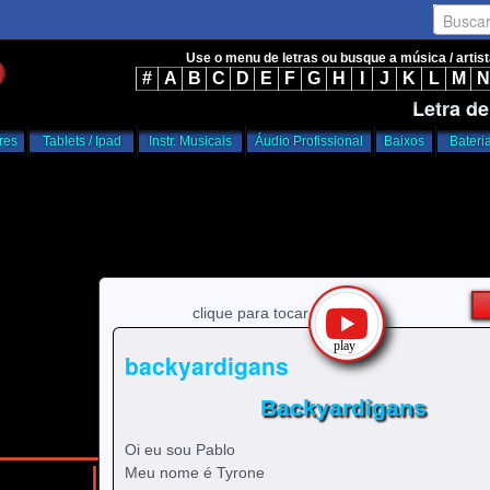
Busca
Use o menu de letras ou busque a música / artis
#
A
B
C
D
E
F
G
H
I
J
K
L
M
N
Letra d
res
Tablets / Ipad
Instr. Musicais
Áudio Profissional
Baixos
Bateri
clique para tocar
backyardigans
Backyardigans
Oi eu sou Pablo
Meu nome é Tyrone
/
/
home
b
Backyardigans