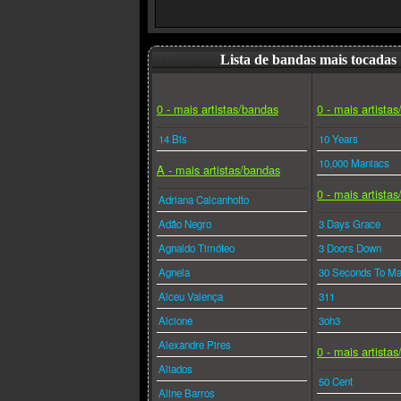
Lista de bandas mais tocadas
0 - mais artistas/bandas
0 - mais artista
14 Bis
10 Years
10,000 Maniacs
A - mais artistas/bandas
0 - mais artista
Adriana Calcanhotto
Adão Negro
3 Days Grace
Agnaldo Timóteo
3 Doors Down
Agnela
30 Seconds To Ma
Alceu Valença
311
Alcione
3oh3
Alexandre Pires
0 - mais artista
Aliados
50 Cent
Aline Barros