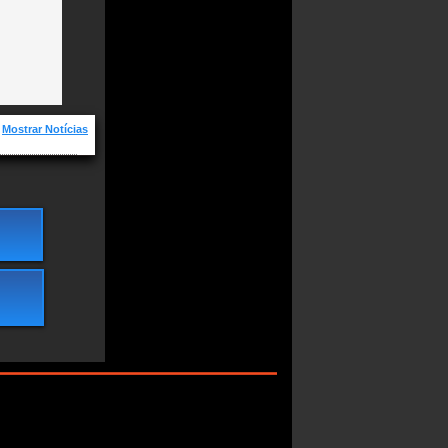
Mostrar Notícias
 Novas e os
s indicações
leon thomas
iii
kyardigans