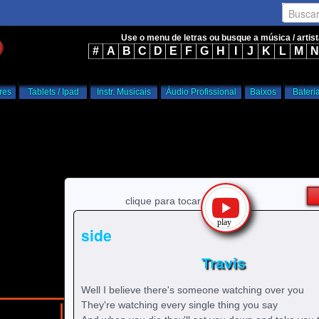
Busca
Use o menu de letras ou busque a música / artis
#
A
B
C
D
E
F
G
H
I
J
K
L
M
N
res
Tablets / Ipad
Instr. Musicais
Áudio Profissional
Baixos
Bateri
clique para tocar
side
Travis
Well I believe there's someone watching over you
They're watching every single thing you say
/
/
home
t
Travis