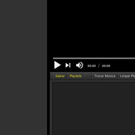
/
00:00
00:00
Salvar
Playlists
Trocar Música
Limpar Pl