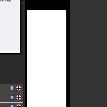
through
Músicas Online
Formada Por
ly (vocalista),
ie Payne
wikipédia)
acervo.