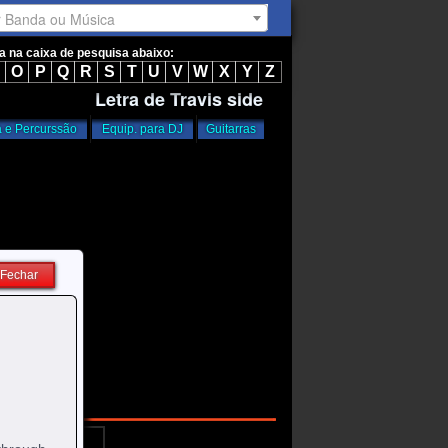
r Banda ou Música
ta na caixa de pesquisa abaixo:
O
P
Q
R
S
T
U
V
W
X
Y
Z
Letra de Travis side
a e Percurssão
Equip. para DJ
Guitarras
Fechar