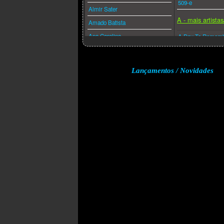
509-e
Almir Sater
A - mais artista
Amado Batista
Ana Carolina
A Day To Remem
Ana Caña
A Perfect Circle
Anderson Freire
A-ha
Lançamentos / Novidades
André Valadão
A.f.i.
Andréa Fontes
Abba
Angra
Acdc
Anitta
Adam Lambert
Anjos De Resgate
Adele
Ao Cubo
Aerosmith
Apocalipse 16
Afrojack
Arlindo Cruz
Air Supply
Armandinho
Akcent
Arnaldo Antunes
Akon
Art Popular
Alanis Morissette