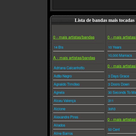
Lista de bandas mais tocadas
0 - mais artistas/bandas
0 - mais artista
14 Bis
10 Years
10,000 Maniacs
A - mais artistas/bandas
0 - mais artista
Adriana Calcanhotto
Adão Negro
3 Days Grace
Agnaldo Timóteo
3 Doors Down
Agnela
30 Seconds To Ma
Alceu Valença
311
Alcione
3oh3
Alexandre Pires
0 - mais artista
Aliados
50 Cent
Aline Barros