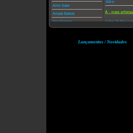
509-e
Almir Sater
A - mais artista
Amado Batista
Ana Carolina
A Day To Remem
Ana Caña
A Perfect Circle
Anderson Freire
A-ha
Lançamentos / Novidades
André Valadão
A.f.i.
Andréa Fontes
Abba
Angra
Acdc
Anitta
Adam Lambert
Anjos De Resgate
Adele
Ao Cubo
Aerosmith
Apocalipse 16
Afrojack
Arlindo Cruz
Air Supply
Armandinho
Akcent
Arnaldo Antunes
Akon
Art Popular
Alanis Morissette