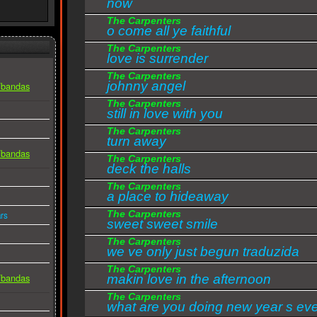
now
The Carpenters
o come all ye faithful
The Carpenters
love is surrender
The Carpenters
johnny angel
s/bandas
The Carpenters
still in love with you
The Carpenters
turn away
s/bandas
The Carpenters
deck the halls
The Carpenters
a place to hideaway
The Carpenters
rs
sweet sweet smile
The Carpenters
we ve only just begun traduzida
The Carpenters
s/bandas
makin love in the afternoon
The Carpenters
what are you doing new year s ev