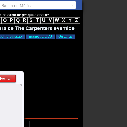
r Banda ou Música
ta na caixa de pesquisa abaixo:
O
P
Q
R
S
T
U
V
W
X
Y
Z
tra de The Carpenters eventide
a e Percurssão
Equip. para DJ
Guitarras
Fechar