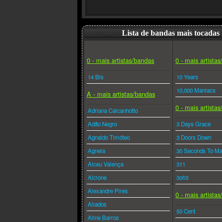
Lista de bandas mais tocadas
0 - mais artistas/bandas
0 - mais artista
14 Bis
10 Years
10,000 Maniacs
A - mais artistas/bandas
0 - mais artista
Adriana Calcanhotto
Adão Negro
3 Days Grace
Agnaldo Timóteo
3 Doors Down
Agnela
30 Seconds To Ma
Alceu Valença
311
Alcione
3oh3
Alexandre Pires
0 - mais artista
Aliados
50 Cent
Aline Barros