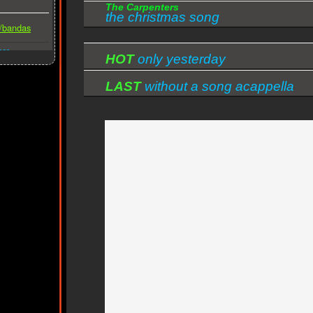
The Carpenters
the christmas song
s/bandas
ber
HOT
only yesterday
LAST
without a song acappella
version