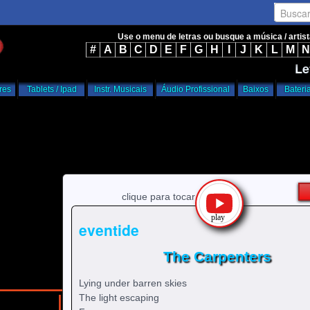
Busca
Use o menu de letras ou busque a música / artis
#
A
B
C
D
E
F
G
H
I
J
K
L
M
N
Le
res
Tablets / Ipad
Instr. Musicais
Áudio Profissional
Baixos
Bateri
clique para tocar
eventide
The Carpenters
Lying under barren skies
The light escaping
/
/
home
t
The Carpenters