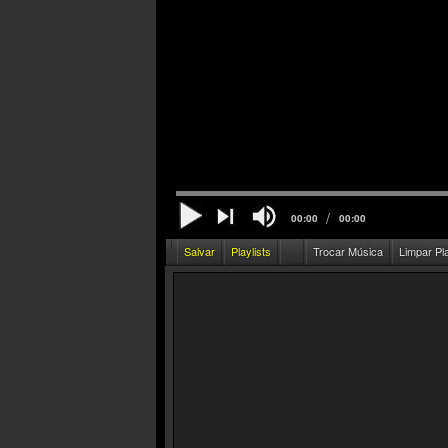
/
00:00
00:00
Salvar
Playlists
Trocar Música
Limpar Pl