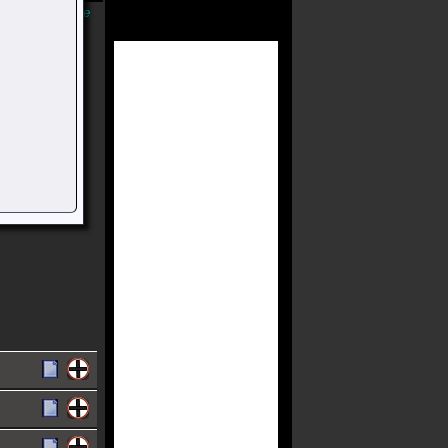
Músicas Online
usical Da
s Irmãos
enter (1946).
acervo.