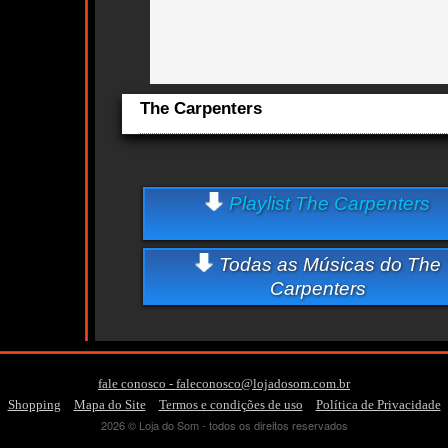
The Carpenters
Aqui você curte The Carpenters e seus Sucessos, Antigas
Lançamentos.
cts
Quem ouve The Carpenters tambem ouve:
Playlist The Carpenters
Essa semana a música mais ouvida é only yesterday - The
Todas as Músicas do The
Carpenters
fale conosco - faleconosco@lojadosom.com.br
-
-
-
Shopping
Mapa do Site
Termos e condições de uso
Política de Privacidade
2026 © Loja do Som - todos os direitos reservados