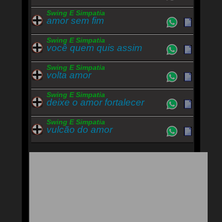
Swing E Simpatia
amor sem fim
Swing E Simpatia
você quem quis assim
Swing E Simpatia
volta amor
Swing E Simpatia
deixe o amor fortalecer
Swing E Simpatia
vulcão do amor