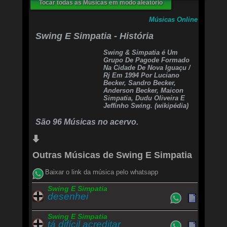
Tocar todas as Músicas em modo aleatório
Sem direção, vem logo que eu te quero
O tempo que for eu te espero
Músicas Online
Meu coração tá sem razão
Sem direção, vem logo que eu te espero
Swing E Simpatia - História
Te espero,é só você voltar pra mim
Swing & Simpatia é Um
Grupo De Pagode Formado
Na Cidade De Nova Iguaçu /
Rj Em 1994 Por Luciano
Becker, Sandro Becker,
Anderson Becker, Maicon
Simpatia, Dudu Oliveira E
Jeffinho Swing. (wikipédia)
São 96 Músicas no acervo.
Outras Músicas de Swing E Simpatia
Baixar o link da música pelo whatsapp
Swing E Simpatia
desenhei
Swing E Simpatia
tá difícil acreditar