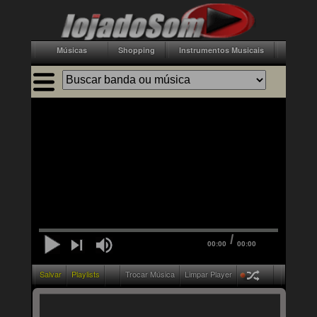
Músicas
Shopping
Instrumentos Musicais
Acessór
/
00:00
00:00
Salvar
Playlists
Trocar Música
Limpar Player