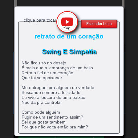
clique para tocar
Esconder Letra
retrato de um coração
Swing E Simpatia
Exibe
⚡
Clique no ícone
para ver a letra!
letra
Não ficou só no desejo
Bandas e cantores que começam com a Letra
da
É mais que a lembrança de um beijo
música
Retrato fiel de um coração
A
B
C
D
E
F
G
H
0-9
-
rtistas
rtistas
rtistas
rtistas
rtistas
rtistas
rtistas
rtistas
Que foi se apaixonar
I
J
K
L
M
N
O
P
Q
artistas
com
com
com
com
com
com
com
com
rtistas
rtistas
rtistas
rtistas
rtistas
rtistas
rtistas
rtistas
rtistas
R
S
T
U
V
W
X
Y
Z
Me entreguei pra alguém de verdade
com
A
B
C
D
E
F
G
H
com
com
com
com
com
com
com
com
com
rtistas
rtistas
rtistas
rtistas
rtistas
rtistas
rtistas
rtistas
rtistas
Buscando sempre a felicidade
números
I
J
K
L
M
N
O
P
Q
com
com
com
com
com
com
com
com
com
Eu vivo a loucura de uma paixão
R
S
T
U
V
W
X
Y
Z
Não dá pra controlar
Como pode alguém
Fugir de um sentimento assim?
Sei que gosta também
Por que não volta então pra mim?
Mande para o Facebook
Mande para o Twitter
Meu coração tá sem razão