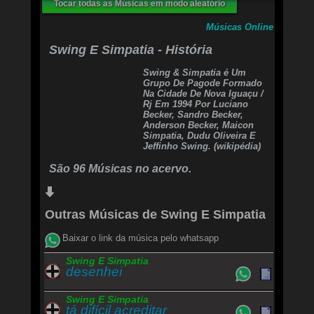
Tocar todas as Músicas em modo aleatório
O fim do nosso amor
O fim do nosso amor
Músicas Online
Refrão
Swing E Simpatia - História
Cadê você? cadê você?
Preciso te encontrar
Swing & Simpatia é Um
Hipnotizado,
Grupo De Pagode Formado
Chego a me descontrolar,
Na Cidade De Nova Iguaçu /
Cadê você? cadê você?
Rj Em 1994 Por Luciano
Preciso te amar
Becker, Sandro Becker,
Sonho acordado
Anderson Becker, Maicon
Na ânsia de recomeçar
Simpatia, Dudu Oliveira E
Jeffinho Swing. (wikipédia)
Se você tem medo de se machucar
Não pense assim
São 96 Músicas no acervo.
Pode voltar,sem medo de amar
Pois eu continuo a fim
Quando eu te encontrar
Vou dizer com emoção
Outras Músicas de Swing E Simpatia
Com o coração
Eu faço tudo pelo nosso amor
Baixar o link da música pelo whatsapp
Pelo nosso amor
Swing E Simpatia
Refrão
desenhei
Swing E Simpatia
tá difícil acreditar