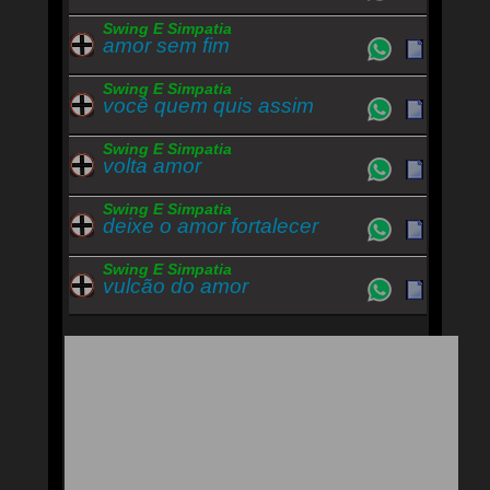
Swing E Simpatia
amor sem fim
Swing E Simpatia
você quem quis assim
Swing E Simpatia
volta amor
Swing E Simpatia
deixe o amor fortalecer
Swing E Simpatia
vulcão do amor