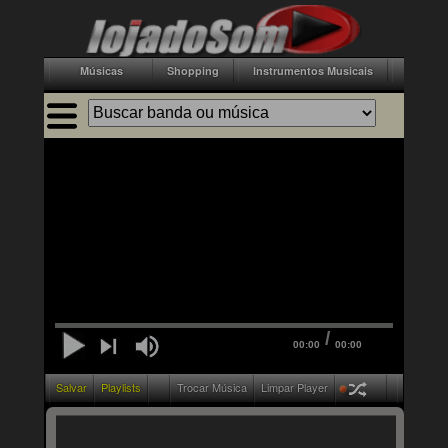
Músicas
Shopping
Instrumentos Musicais
Acessór
/
00:00
00:00
Salvar
Playlists
Trocar Música
Limpar Player