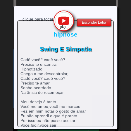
clique para tocar
Esconder Letra
hipnose
Swing E Simpatia
Exibe
⚡
Clique no ícone
para ver a letra!
letra
Cadê você? cadê você?
Bandas e cantores que começam com a Letra
da
Preciso te encontrar
música
Hipnotizado,
A
B
C
D
E
F
G
H
0-9
-
rtistas
rtistas
rtistas
rtistas
rtistas
rtistas
rtistas
rtistas
Chego a me descontrolar,
I
J
K
L
M
N
O
P
Q
artistas
com
com
com
com
com
com
com
com
Cadê você? cadê você?
rtistas
rtistas
rtistas
rtistas
rtistas
rtistas
rtistas
rtistas
rtistas
R
S
T
U
V
W
X
Y
Z
Preciso te amar
com
A
B
C
D
E
F
G
H
com
com
com
com
com
com
com
com
com
rtistas
rtistas
rtistas
rtistas
rtistas
rtistas
rtistas
rtistas
rtistas
Sonho acordado
números
I
J
K
L
M
N
O
P
Q
com
com
com
com
com
com
com
com
com
Na ânsia de recomeçar
R
S
T
U
V
W
X
Y
Z
Meu desejo é tanto
Você me amou,você me marcou
Fez em mim notar o gosto de amar
Eu não aprendi o que é pranto
Por isso eu não posso aceitar
Mande para o Facebook
Mande para o Twitter
Você fugir,você sair
Eu não aturo