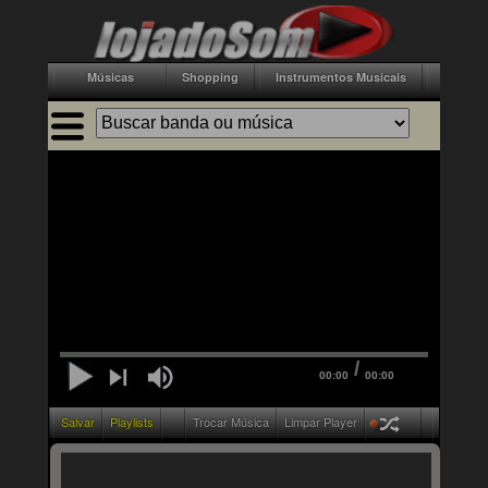
Músicas
Shopping
Instrumentos Musicais
Acessór
/
00:00
00:00
Salvar
Playlists
Trocar Música
Limpar Player