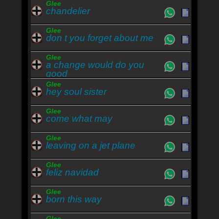
Glee
chandelier
Glee
don t you forget about me
Glee
a change would do you
good
Glee
hey soul sister
Glee
come what may
Glee
leaving on a jet plane
Glee
feliz navidad
Glee
born this way
Glee