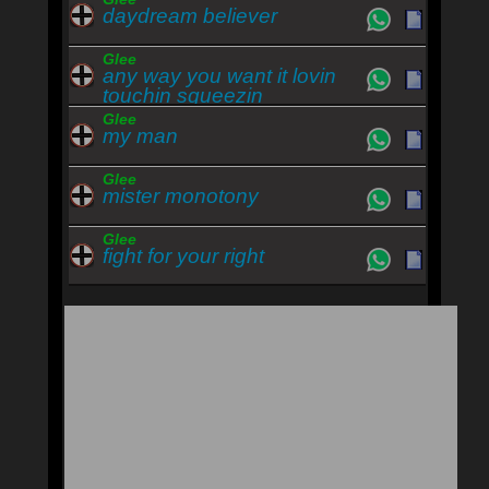
daydream believer
Glee
any way you want it lovin
touchin squeezin
Glee
my man
Glee
mister monotony
Glee
fight for your right