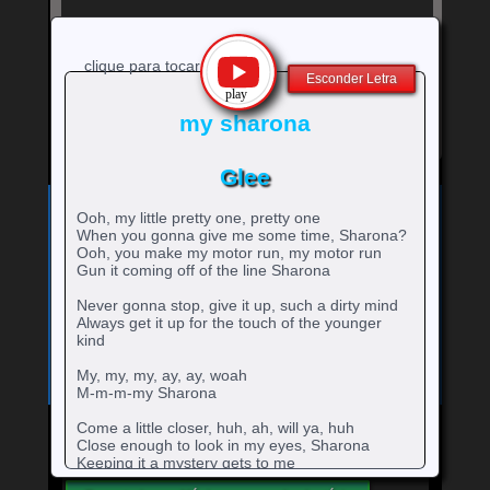
clique para tocar
Esconder Letra
my sharona
Glee
Exibe
⚡
Clique no ícone
para ver a letra!
Ooh, my little pretty one, pretty one
letra
When you gonna give me some time, Sharona?
Bandas e cantores que começam com a Letra
da
Ooh, you make my motor run, my motor run
música
A
B
C
D
E
F
G
H
0-9
Gun it coming off of the line Sharona
-
rtistas
rtistas
rtistas
rtistas
rtistas
rtistas
rtistas
rtistas
I
J
K
L
M
N
O
P
Q
artistas
com
com
com
com
com
com
com
com
rtistas
rtistas
rtistas
rtistas
rtistas
rtistas
rtistas
rtistas
rtistas
Never gonna stop, give it up, such a dirty mind
R
S
T
U
V
W
X
Y
Z
com
A
B
C
D
E
F
G
H
com
com
com
com
com
com
com
com
com
rtistas
rtistas
rtistas
rtistas
rtistas
rtistas
rtistas
rtistas
rtistas
Always get it up for the touch of the younger
números
I
J
K
L
M
N
O
P
Q
kind
com
com
com
com
com
com
com
com
com
R
S
T
U
V
W
X
Y
Z
My, my, my, ay, ay, woah
M-m-m-my Sharona
Come a little closer, huh, ah, will ya, huh
Close enough to look in my eyes, Sharona
Mande para o Facebook
Mande para o Twitter
Keeping it a mystery gets to me
Running down the length of my thighs, Sharona