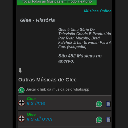
Tocar todas as Músicas em modo aleatório
Never gonna stop, give it up, such a dirty mind
Always get it up for the touch of the younger
Músicas Online
kind
Glee - História
My, my, my, ay, ay, woah
M-m-m-my Sharona
Glee é Uma Série De
M-m-m-my Sharona
Televisão Criada E Produzida
Por Ryan Murphy, Brad
Falchuk E Ian Brennan Para A
When you gonna get to me, get to me
Fox. (wikipédia)
It is just a matter of time Sharona
Is it d-d-destiny, d-destiny?
São 452 Músicas no
Or is it just a game in my mind, Sharona?
acervo.
Never gonna stop, give it up, such a dirty mind
Always get it up for the touch of the younger
kind
Outras Músicas de Glee
My, my, my, ay, ay, woah
M-m-m-m-m-m-m-my, my, my, ay, ay, woah
Baixar o link da música pelo whatsapp
M-m-m-my Sharona
M-m-m-my Sharona
Glee
it s time
M-m-m-my Sharona
M-m-m-my Sharona
Glee
OOaah, my Sharona
it s all over
OOaah, my Sharona
OOaah, my Sharona