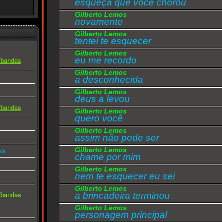
esqueça que você chorou
Quando o amor pela vida
Gilberto Lemos
Estiver te deixando
novamente
Chame por mim
Gilberto Lemos
tentei te esquecer
Quando a tristeza e o tempo
Gilberto Lemos
eu me recordo
s/bandas
Te preocuparem
Chame por mim
Gilberto Lemos
a desconhecida
E se a saudade em seu peito
Bater muito forte
Gilberto Lemos
deus a levou
Chame por mim
s/bandas
Gilberto Lemos
quero você
Não, não se deixe enganar
Gilberto Lemos
Pois ninguém vai te amar
assim não pode ser
Como eu te amei
Gilberto Lemos
rs
Quando você aprender
chame por mim
Que não vai me esquecer
Gilberto Lemos
Chame por mim
nem te esquecer eu sei
Gilberto Lemos
s/bandas
a brincadeira terminou
Não, não, não se deixe enganar
Pois ninguém vai te amar
Gilberto Lemos
personagem principal
Como eu te amei