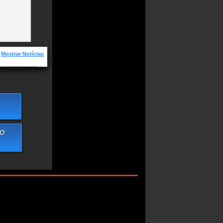
Mostrar Notícias
, Novas e os
a - Gilberto
to