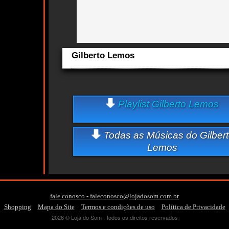
Gilberto Lemos
Aqui você curte Gilberto Lemos e seus Sucessos, Antigas
Lançamentos.
cts
Quem ouve Gilberto Lemos tambem ouve:
Playlist Gilberto Lemos
Essa semana a música mais ouvida é a rua que você morav
Lemos
Todas as Músicas do Gilber
Lemos
fale conosco - faleconosco@lojadosom.com.br
-
-
-
Shopping
Mapa do Site
Termos e condições de uso
Política de Privacidade
2026 © Loja do Som - todos os direitos reservados