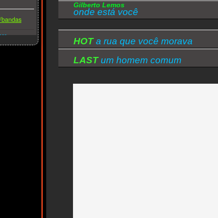
Quando você aprender
Gilberto Lemos
onde está você
Que não vai me esquecer
s/bandas
Chame por mim
ber
HOT
a rua que você morava
LAST
um homem comum