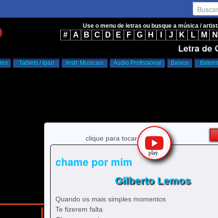
Busca
Use o menu de letras ou busque a música / artis
#
A
B
C
D
E
F
G
H
I
J
K
L
M
N
Letra de
res
Tablets / Ipad
Instr. Musicais
Áudio Profissional
Baixos
Bateri
clique para tocar
chame por mim
Gilberto Lemos
Quando os mais simples momentos
Te fizerem falta
/
/
home
g
Gilberto Lemos