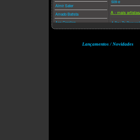
509-e
Almir Sater
A - mais artista
Amado Batista
Ana Carolina
A Day To Remem
Ana Caña
A Perfect Circle
Anderson Freire
A-ha
Lançamentos / Novidades
André Valadão
A.f.i.
Andréa Fontes
Abba
Angra
Acdc
Anitta
Adam Lambert
Anjos De Resgate
Adele
Ao Cubo
Aerosmith
Apocalipse 16
Afrojack
Arlindo Cruz
Air Supply
Armandinho
Akcent
Arnaldo Antunes
Akon
Art Popular
Alanis Morissette