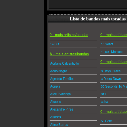
Lista de bandas mais tocadas
0 - mais artistas/bandas
0 - mais artista
14 Bis
10 Years
10,000 Maniacs
A - mais artistas/bandas
0 - mais artista
Adriana Calcanhotto
Adão Negro
3 Days Grace
Agnaldo Timóteo
3 Doors Down
Agnela
30 Seconds To Ma
Alceu Valença
311
Alcione
3oh3
Alexandre Pires
0 - mais artista
Aliados
50 Cent
Aline Barros