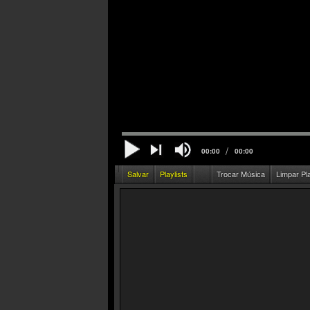
/
00:00
00:00
Salvar
Playlists
Trocar Música
Limpar Pl