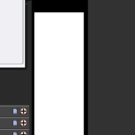
Músicas Online
Como Gil Ou
 De Dezembro
x-treinador
cervo.