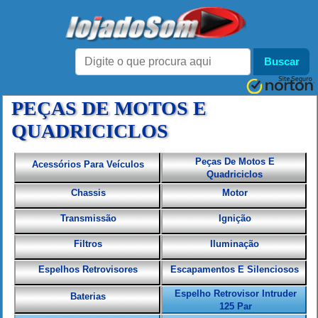
PEÇAS DE MOTOS E
QUADRICICLOS
Peças De Motos E
Acessórios Para Veículos
Quadriciclos
Chassis
Motor
Transmissão
Ignição
Filtros
Iluminação
Espelhos Retrovisores
Escapamentos E Silenciosos
Espelho Retrovisor Intruder
Baterias
125 Par