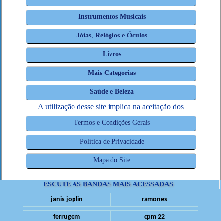
Instrumentos Musicais
Jóias, Relógios e Óculos
Livros
Mais Categorias
Saúde e Beleza
A utilização desse site implica na aceitação dos
Termos e Condições Gerais
Política de Privacidade
Mapa do Site
ESCUTE AS BANDAS MAIS ACESSADAS
janis joplin
ramones
ferrugem
cpm 22