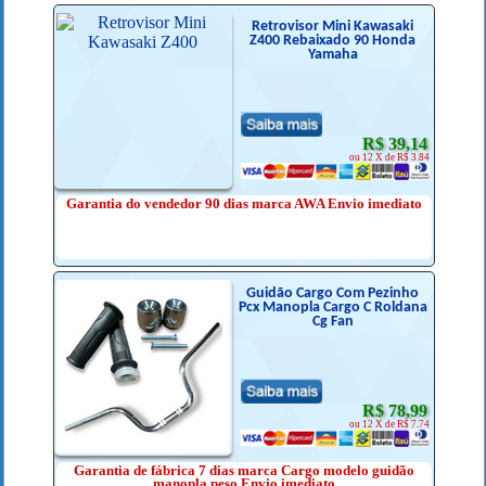
Retrovisor Mini Kawasaki
Z400 Rebaixado 90 Honda
Yamaha
R$ 39,14
ou 12 X de R$ 3.84
Garantia do vendedor 90 dias marca AWA Envio imediato
Guidão Cargo Com Pezinho
Pcx Manopla Cargo C Roldana
Cg Fan
R$ 78,99
ou 12 X de R$ 7.74
Garantia de fábrica 7 dias marca Cargo modelo guidão
manopla peso Envio imediato