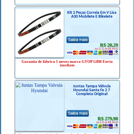
Kit 2 Peças Correia Em V Lisa
A30 Mobilete E Bikelete
R$ 20,29
ou 12 X de R$ 44.02
Garantia de fábrica 1 meses marca GTOP GBR Envio
imediato
Juntas Tampa Válvula
Hyundai Santa Fe 2 7
Completa Original
R$ 279,90
ou 6 X de R$ 46.65