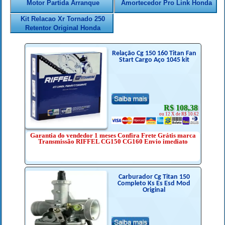
Motor Partida Arranque
Amortecedor Pro Link Honda
Kit Relacao Xr Tornado 250
Retentor Original Honda
Relação Cg 150 160 Titan Fan
Start Cargo Aço 1045 kit
R$ 108,38
ou 12 X de R$ 10.62
Garantia do vendedor 1 meses Confira Frete Grátis marca
Transmissão RIFFEL CG150 CG160 Envio imediato
Carburador Cg Titan 150
Completo Ks Es Esd Mod
Original