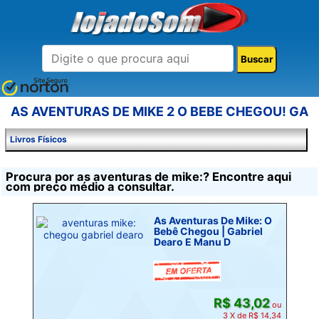
AS AVENTURAS DE MIKE 2 O BEBE CHEGOU! GA
Livros Físicos
Procura por as aventuras de mike:? Encontre aqui
com preço médio a consultar.
As Aventuras De Mike: O
Bebê Chegou | Gabriel
Dearo E Manu D
R$ 43,02
ou
3 X de R$ 14,34