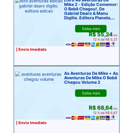
Mike 2 - Edição Comemor:
O Bebê Chegou!, De
Gabriel Dearo & Manu
Digilio. Editora Planeta,
Capa Dura, Edição 1 Em
Portugu
Saiba mais
R$ 55,24
ou
12 X de R$ 5,37
| Envio Imediato
As Aventuras De Mike + As
Aventuras De Mike O Bebê
Chegou Volume 2
Saiba mais
R$ 68,64
ou
12 X de R$ 6,67
| Envio Imediato