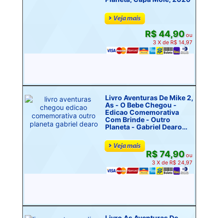
R$ 44,90
ou
3 X de R$ 14,97
Livro Aventuras De Mike 2,
As - O Bebe Chegou -
Edicao Comemorativa
Com Brinde - Outro
Planeta - Gabriel Dearo
[2023]
R$ 74,90
ou
3 X de R$ 24,97
Livro As Aventuras De