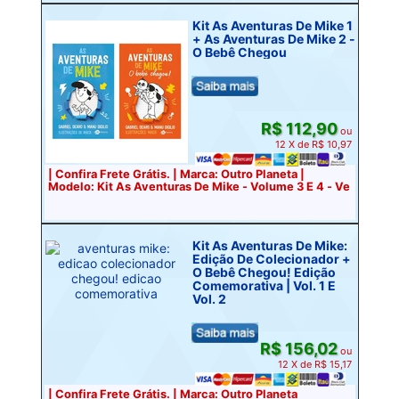
Kit As Aventuras De Mike 1
+ As Aventuras De Mike 2 -
O Bebê Chegou
R$ 112,90
ou
12 X de R$ 10,97
| Confira Frete Grátis. | Marca: Outro Planeta |
Modelo: Kit As Aventuras De Mike - Volume 3 E 4 - Ve
Kit As Aventuras De Mike:
Edição De Colecionador +
O Bebê Chegou! Edição
Comemorativa | Vol. 1 E
Vol. 2
R$ 156,02
ou
12 X de R$ 15,17
| Confira Frete Grátis. | Marca: Outro Planeta