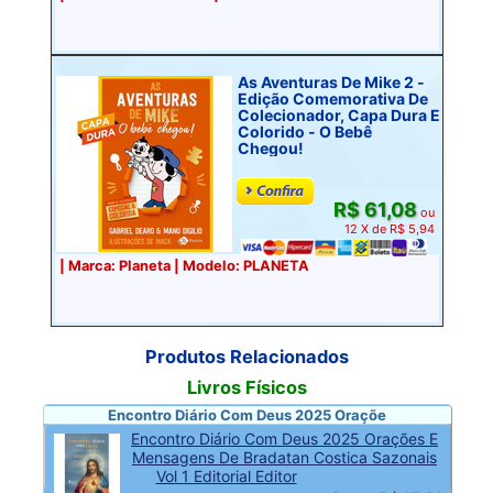
As Aventuras De Mike 2 -
Edição Comemorativa De
Colecionador, Capa Dura E
Colorido - O Bebê
Chegou!
R$ 61,08
ou
12 X de R$ 5,94
| Marca: Planeta | Modelo: PLANETA
Produtos Relacionados
Livros Físicos
Encontro Diário Com Deus 2025 Oraçõe
Encontro Diário Com Deus 2025 Orações E
Mensagens De Bradatan Costica Sazonais
Vol 1 Editorial Editor