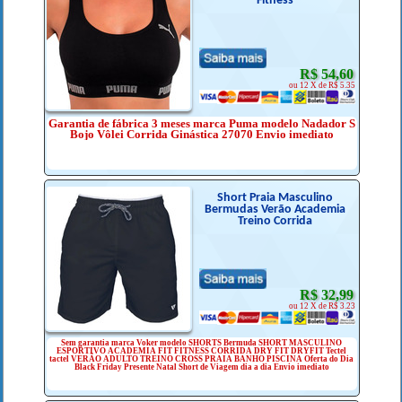
Fitness
R$ 54,60
ou 12 X de R$ 5.35
Garantia de fábrica 3 meses marca Puma modelo Nadador S
Bojo Vôlei Corrida Ginástica 27070 Envio imediato
Short Praia Masculino
Bermudas Verão Academia
Treino Corrida
R$ 32,99
ou 12 X de R$ 3.23
Sem garantia marca Voker modelo SHORTS Bermuda SHORT MASCULINO
ESPORTIVO ACADEMIA FIT FITNESS CORRIDA DRY FIT DRYFIT Tectel
tactel VERÃO ADULTO TREINO CROSS PRAIA BANHO PISCINA Oferta do Dia
Black Friday Presente Natal Short de Viagem dia a dia Envio imediato