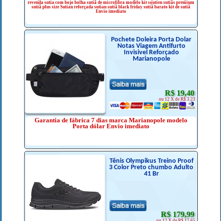
revenda sutia com bojo bolha sutiã de microfibra modelo kit soutien sutiãs premium
sutiã plus size Sutian reforçada sutian sutiã black friday sutiã barato kit de sutiã
Envio imediato
Pochete Doleira Porta Dolar
Notas Viagem Antifurto
Invisivel Reforçado
Marianopole
R$ 19,40
ou 12 X de R$ 3.23
Garantia de fábrica 7 dias marca Marianopole modelo
Porta dólar Envio imediato
Tênis Olympikus Treino Proof
3 Color Preto chumbo Adulto
41 Br
R$ 179,99
ou 12 X de R$ 17.65