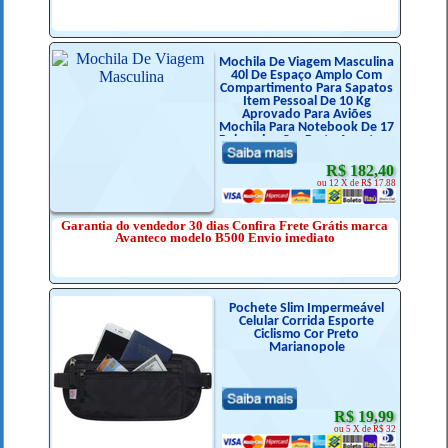
Mochila De Viagem Masculina
40l De Espaço Amplo Com
Compartimento Para Sapatos
Item Pessoal De 10 Kg
Aprovado Para Aviões
Mochila Para Notebook De 17
Polegadas Cor Preta Avanteco
B500
R$ 182,40
ou 12 X de R$ 17.88
Garantia do vendedor 30 dias Confira Frete Grátis marca
Avanteco modelo B500 Envio imediato
Pochete Slim Impermeável
Celular Corrida Esporte
Ciclismo Cor Preto
Marianopole
R$ 19,99
ou 5 X de R$ 32