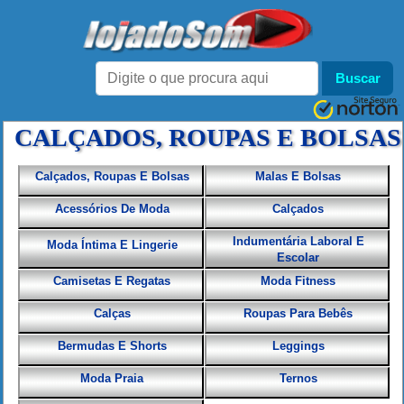
CALÇADOS, ROUPAS E BOLSAS
Calçados, Roupas E Bolsas
Malas E Bolsas
Acessórios De Moda
Calçados
Indumentária Laboral E
Moda Íntima E Lingerie
Escolar
Camisetas E Regatas
Moda Fitness
Calças
Roupas Para Bebês
Bermudas E Shorts
Leggings
Moda Praia
Ternos