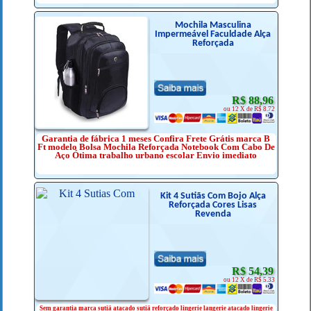
Mochila Masculina
Impermeável Faculdade Alça
Reforçada
R$ 88,96
ou 12 X de R$ 8.72
Garantia de fábrica 1 meses Confira Frete Grátis marca B
Ft modelo Bolsa Mochila Reforçada Notebook Com Cabo De
Aço Ótima trabalho urbano escolar Envio imediato
Kit 4 Sutiãs Com Bojo Alça
Reforçada Cores Lisas
Revenda
R$ 54,39
ou 12 X de R$ 5.33
Sem garantia marca sutiã atacado sutiã reforçado lingerie langerie atacado lingerie