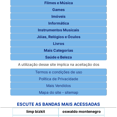
Filmes e Música
Games
Imóveis
Informática
Instrumentos Musicais
Jóias, Relógios e Óculos
Livros
Mais Categorias
Saúde e Beleza
A utilização desse site implica na aceitação dos
Termos e condições de uso
Política de Privacidade
Mais Vendidos
Mapa do site - sitemap
ESCUTE AS BANDAS MAIS ACESSADAS
limp bizkit
oswaldo montenegro