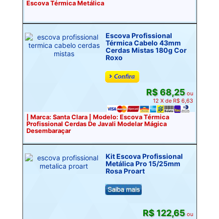
Escova Térmica Metálica
Escova Profissional
Térmica Cabelo 43mm
Cerdas Mistas 180g Cor
Roxo
R$ 68,25
ou
12 X de R$ 6,63
| Marca: Santa Clara | Modelo: Escova Térmica
Profissional Cerdas De Javali Modelar Mágica
Desembaraçar
Kit Escova Profissional
Metálica Pro 15/25mm
Rosa Proart
R$ 122,65
ou