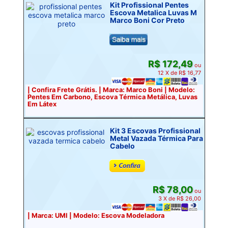
Kit Profissional Pentes
Escova Metalica Luvas M
Marco Boni Cor Preto
R$ 172,49
ou
12 X de R$ 16,77
| Confira Frete Grátis. | Marca: Marco Boni | Modelo:
Pentes Em Carbono, Escova Térmica Metálica, Luvas
Em Látex
Kit 3 Escovas Profissional
Metal Vazada Térmica Para
Cabelo
R$ 78,00
ou
3 X de R$ 26,00
| Marca: UMI | Modelo: Escova Modeladora