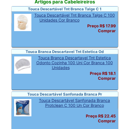
Artigos para Cabeleireiros
Touca Descartável Tnt Branca Talge C 1
Touca Descartável Tnt Branca Talge C 100
Unidades Cor Branco
Preço R$ 17.99
Comprar
Touca Branca Descartavel Tnt Estetica Od
Touca Branca Descartavel Tnt Estetica
Odonto Cozinha 100 Uni Cor Branca 100
Unidades
Preço R$ 18.1
Comprar
Touca Descartável Sanfonada Branca Pr
Touca Descartável Sanfonada Branca
Protclean C 100 Un Cor Branco
Preço R$ 22.45
Comprar