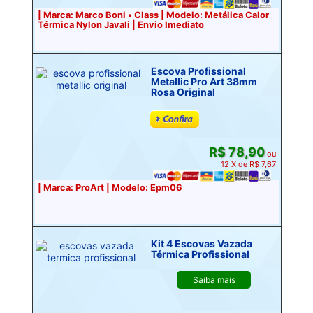
| Marca: Marco Boni • Class | Modelo: Metálica Calor
Térmica Nylon Javali | Envio Imediato
Escova Profissional
Metallic Pro Art 38mm
Rosa Original
R$ 78,90
ou
12 X de R$ 7,67
| Marca: ProArt | Modelo: Epm06
Kit 4 Escovas Vazada
Térmica Profissional
Saiba mais