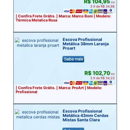
R$ 104,95
ou
3 X de R$ 34,98
| Confira Frete Grátis. | Marca: Marco Boni | Modelo:
Térmica Metalica Rosa
Escova Profissional
Metálica 38mm Laranja
Proart
R$ 102,70
ou
3 X de R$ 34,23
| Confira Frete Grátis. | Marca: ProArt | Modelo:
Profissional
Escova Profissional
Metálica 43mm Cerdas
Mistas Santa Clara