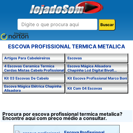
ESCOVA PROFISSIONAL TERMICA METALICA
Artigos Para Cabeleireiros
Escovas
4 Escovas Ceramica Termica
Escova Mágica Alisadora
Cerdas Mistas Cabelo Profissional
Chapinha Lcd Digital Bivolt
Original
Kit 03 Escovas De Cabelo
Kit Escova Profissional Marco Boni
Escova Mágica Elétrica Chapinha
Kit Com 04 Escovas
Alisadora
Procura por escova profissional termica metalica?
Encontre aqui com preço médio a consultar.
Escova Profissional