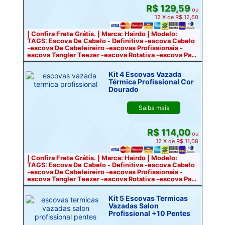
R$ 129,59
ou
12 X de R$ 12,60
| Confira Frete Grátis. | Marca: Hairdo | Modelo:
TAGS: Escova De Cabelo - Definitiva -escova Cabelo
-escova De Cabeleireiro -escovas Profissionais -
escova Tangler Teezer -escova Rotativa -escova Para
Cabelo -kit Escova Profissional
Kit 4 Escovas Vazada
Térmica Profissional Cor
Dourado
Saiba mais
R$ 114,00
ou
12 X de R$ 11,08
| Confira Frete Grátis. | Marca: Hairdo | Modelo:
TAGS: Escova De Cabelo - Definitiva -escova Cabelo
-escova De Cabeleireiro -escovas Profissionais -
escova Tangler Teezer -escova Rotativa -escova Para
Cabelo -kit Escova Profissional
Kit 5 Escovas Termicas
Vazadas Salon
Profissional +10 Pentes