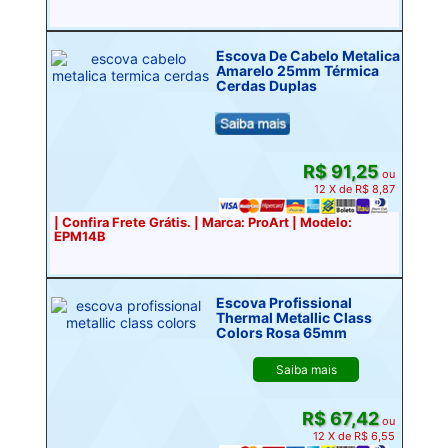
Escova De Cabelo Metalica
Amarelo 25mm Térmica
Cerdas Duplas
R$ 91,25
ou
12 X de R$ 8,87
| Confira Frete Grátis. | Marca: ProArt | Modelo:
EPM14B
Escova Profissional
Thermal Metallic Class
Colors Rosa 65mm
Saiba mais
R$ 67,42
ou
12 X de R$ 6,55