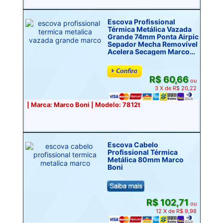
Escova Profissional
Térmica Metálica Vazada
Grande 74mm Ponta Airpic
Sepador Mecha Removível
Acelera Secagem Marco
Boni
R$ 60,66
ou
3 X de R$ 20,22
| Marca: Marco Boni | Modelo: 7812t
Escova Cabelo
Profissional Térmica
Metálica 80mm Marco
Boni
R$ 102,71
ou
12 X de R$ 9,98