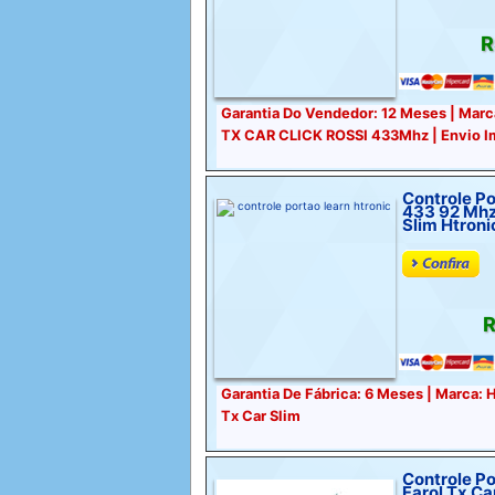
R
Garantia Do Vendedor: 12 Meses | Marca
TX CAR CLICK ROSSI 433Mhz | Envio I
Controle Po
433 92 Mhz
Slim Htroni
R
Garantia De Fábrica: 6 Meses | Marca: 
Tx Car Slim
Controle Po
Farol Tx Ca