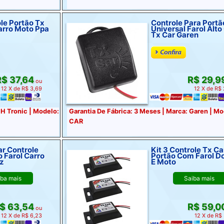
ole Portão Tx
Controle Para Portã
arro Moto Ppa
Universal Farol Alto
Tx Car Garen
$ 37,64
R$ 29,9
ou
12 X de R$ 3,69
12 X de R$
 H Tronic | Modelo:
Garantia De Fábrica: 3 Meses | Marca: Garen | M
CAR
ar Controle
Kit 3 Controle Tx Ca
o Farol Carro
Portão Com Farol D
z
E Moto
iba mais
Saiba mais
$ 63,54
R$ 59,0
ou
12 X de R$ 6,23
12 X de R$