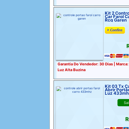
Kit 2 Contr
Car Farol C
Rcg Garen
R
Garantia Do Vendedor: 30 Dias | Marca:
Luz Alta Buzina
Kit 03 Tx C
Abrir Portã
Luz 433mh
Sa
R