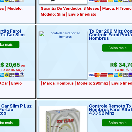
pec | Modelo:
Garantia Do Vendedor: 3 Meses | Marca: H Tronic
Modelo: Slim | Envio Imediato
rtão Farol
Tx Car 299 Mhz Cop
Tx Car Slim
Controle Farol Port
Hombrus
iba mais
Saiba mais
$ 20,65
R$ 34,7
ou
1 X de R$ 58,72
1 X de R$ 
XCar | Envio
| Marca: Hombrus | Modelo: 299mhz | Envio Imed
ar Slim P Luz
Controle Remoto Tx
Portão
Hombrus Farol Alto 
Rcg
433 92 Mhz
iba mais
Saiba mais