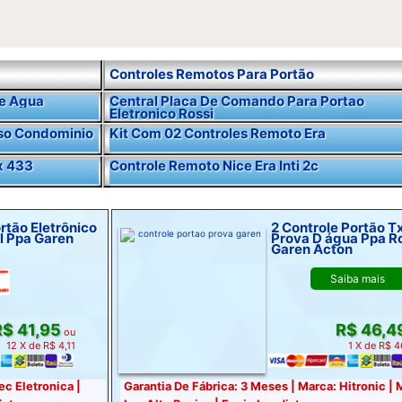
Controles Remotos Para Portão
De Agua
Central Placa De Comando Para Portao
Eletronico Rossi
sso Condominio
Kit Com 02 Controles Remoto Era
x 433
Controle Remoto Nice Era Inti 2c
rtão Eletrônico
2 Controle Portão T
l Ppa Garen
Prova D água Ppa R
Garen Acton
Saiba mais
$ 41,95
R$ 46,4
ou
12 X de R$ 4,11
1 X de R$ 
ec Eletronica |
Garantia De Fábrica: 3 Meses | Marca: Hitronic |