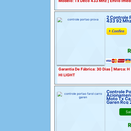
Modelo: Tx Deco 433 Mhz | Envio Imed
2 Controle 
R
Garantia De Fábrica: 30 Dias | Marca: H
HI LIGHT
Controle P
Acionament
Moto Tx Ca
Garen Rcg 
Sa
R