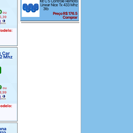
Kit C 5 Controle Remoto
Linear Nice Tx 433 Mhz
3tb
0
ou
Preço R$ 176.5
 5,39
Comprar
Modelo:
x Car
9
ou
58,99
Modelo:
rro