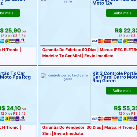
hz
Moto 12v
iba mais
Saiba mais
$ 25,90
R$ 22,3
ou
12 X de R$ 2,54
12 X de R$
 H Tronic |
Garantia De Fábrica: 90 Dias | Marca: IPEC ELET
Modelo: Tx Car Mini | Envio Imediato
rtão Tx Car
Kit 3 Controle Portã
o Moto Ppa Rcg
Car Farol Carro Mot
Rcg Garen
Saiba mais
$ 24,10
R$ 55,3
ou
12 X de R$ 5,43
12 X de R$
 H Tronic |
Garantia Do Vendedor: 30 Dias | Marca: H Tronic 
Slim | Envio Imediato