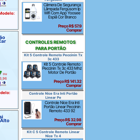
Câmera De Segurança
Lâmpada Fergusom Ip
Wifi Com App Yoosee
 Modelo:
Espiã Cor Branco
Preço R$ 57.9
Comprar
tão
Car
CONTROLES REMOTOS
PARA PORTÃO
Kit 5 Controle Remoto Peccinin Tx
3c 433
Kit 5 Controle Remoto
Peccinin Tx 3c 433 Mhz
7
Motor De Portão
ou
 3,96
Preço R$ 141.32
Comprar
odelo:
Controle Nice Era Inti Portão
Linear Pe
Controle Nice Era Inti
Portão Linear Peccinin
Remoto 433 92
si
Preço R$ 32.98
 Alto
Comprar
Kit C 5 Controle Remoto Linear
Nice Tx 4