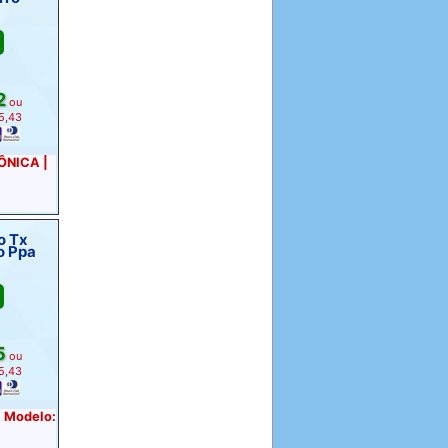
2
ou
 5,43
RÔNICA |
o Tx
o Ppa
5
ou
 5,43
| Modelo: