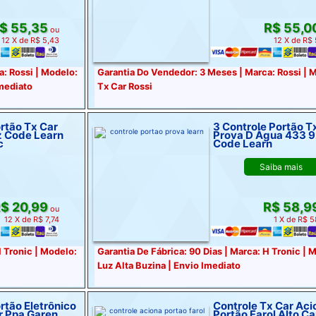
$ 55,35
R$ 55,0
ou
12 X de R$ 5,43
12 X de R$
: Rossi | Modelo:
Garantia Do Vendedor: 3 Meses | Marca: Rossi | 
mediato
Tx Car Rossi
rtão Tx Car
3 Controle Portão T
 Code Learn
Prova D Água 433 92 Mhz
c
Code Learn
Saiba mais
$ 20,99
R$ 58,9
ou
12 X de R$ 7,74
1 X de R$ 
H Tronic | Modelo:
Garantia De Fábrica: 90 Dias | Marca: H Tronic | 
Luz Alta Buzina | Envio Imediato
rtão Eletrônico
Controle Tx Car Aciona
r Ppa Garen
Portão Farol Alto Ca