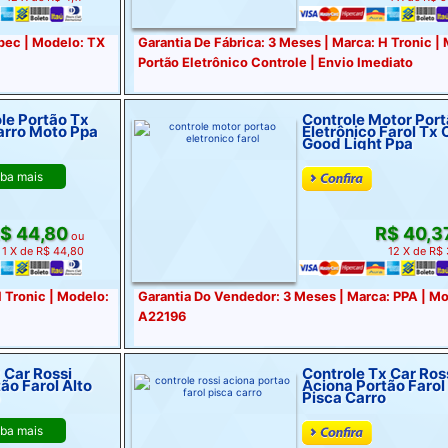
Ipec | Modelo: TX
Garantia De Fábrica: 3 Meses | Marca: H Tronic |
Portão Eletrônico Controle | Envio Imediato
ole Portão Tx
Controle Motor Por
arro Moto Ppa
Eletrônico Farol Tx 
Good Light Ppa
iba mais
$ 44,80
R$ 40,3
ou
1 X de R$ 44,80
12 X de R$
H Tronic | Modelo:
Garantia Do Vendedor: 3 Meses | Marca: PPA | M
A22196
 Car Rossi
Controle Tx Car Ros
ão Farol Alto
Aciona Portão Farol
Pisca Carro
iba mais