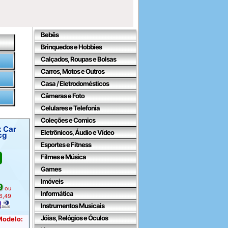
Bebês
Brinquedos e Hobbies
Calçados, Roupas e Bolsas
Carros, Motos e Outros
Casa / Eletrodomésticos
Câmeras e Foto
Celulares e Telefonia
Coleções e Comics
x Car
Eletrônicos, Áudio e Vídeo
cg
Esportes e Fitness
Filmes e Música
Games
Imóveis
9
ou
Informática
46,49
Instrumentos Musicais
Jóias, Relógios e Óculos
 Modelo: