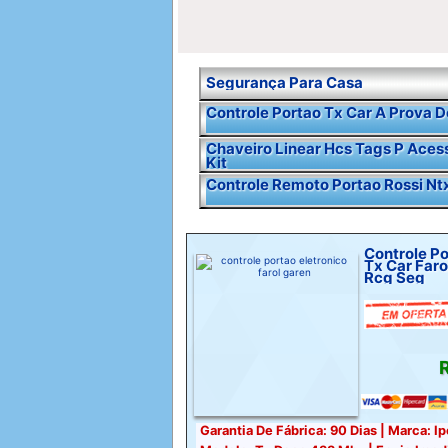
Segurança Para Casa
Controle Portao Tx Car A Prova 
Chaveiro Linear Hcs Tags P Ace
Kit
Controle Remoto Portao Rossi Nt
Controle Po
Tx Car Faro
Rcg Seg
R
Garantia De Fábrica: 90 Dias | Marca: Ip