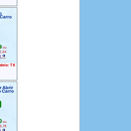
o
 Carro
9
ou
 2,94
odelo: TX
r Abrir
o Carro
0
ou
 5,78