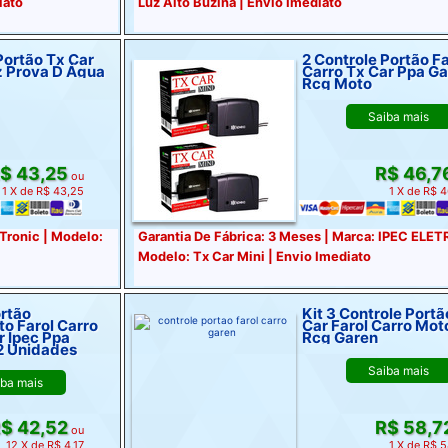
iato
Luz Alto Buzina | Envio Imediato
Portão Tx Car
2 Controle Portão Fa
433 92 Mhz Prova D Água
Carro Tx Car Ppa G
Rcg Moto
Saiba mais
$ 43,25
R$ 46,7
ou
1 X de R$ 43,25
1 X de R$ 
 Tronic | Modelo:
Garantia De Fábrica: 3 Meses | Marca: IPEC ELE
Modelo: Tx Car Mini | Envio Imediato
ortão
Kit 3 Controle Portã
o Farol Carro
Car Farol Carro Mot
r Ipec Ppa
Rcg Garen
2 Unidades
Saiba mais
iba mais
$ 42,52
R$ 58,7
ou
12 X de R$ 4,17
1 X de R$ 