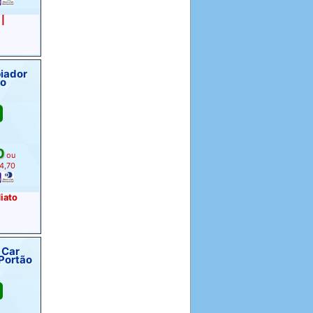
 |
iador
ão
0
ou
34,70
iato
 Car
Portão