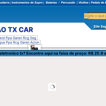
O TX CAR
Procura por controle portao eletronico tx? Encontre aqui na faixa de pre