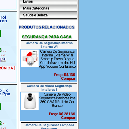
Livros
Mais Categorias
Saúde e Beleza
rol
aren
PRODUTOS RELACIONADOS
SEGURANÇA PARA CASA
Câmera De Segurança Interna
Externa Wi
6
ou
Câmera De Segurança
Interna Externa Wi fi
46,76
Smart Ip Prova D água
Com Infravermelho Hd
App Yoosee Cor Branco
TRÔNICA |
Preço R$ 139
Comprar
Câmera De Vídeo Segurança
o Tx
Intelbras I
o Ppa
Câmera De Vídeo
Segurança Intelbras Ime
360 C Wi fi Full Hd Cor
Branco
Preço R$ 281.69
Comprar
2
ou
Câmera De Segurança Lâmpada
58,72
Fergusom